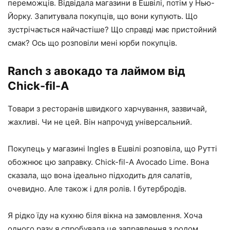
переможців. Відвідала магазини в Ешвілі, потім у Нью-
Йорку. Запитувала покупців, що вони купують. Що
зустрічається найчастіше? Що справді має пристойний
смак? Ось що розповіли мені юрби покупців.
Ranch з авокадо та лаймом від
Chick-fil-A
Товари з ресторанів швидкого харчування, зазвичай,
жахливі. Чи не цей. Він напрочуд універсальний.
Покупець у магазині Ingles в Ешвілі розповіла, що Рутті
обожнює цю заправку. Chick-fil-A Avocado Lime. Вона
сказала, що вона ідеально підходить для салатів,
очевидно. Але також і для ролів. І бутербродів.
Я рідко їду на кухню біля вікна на замовлення. Хоча
одного разу я спробувала це заправлення з ролом.