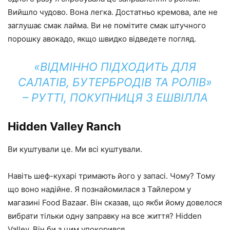
Вийшло чудово. Вона легка. Достатньо кремова, але не
заглушає смак лайма. Ви не помітите смак штучного
порошку авокадо, якщо швидко відведете погляд.
«ВІДМІННО ПІДХОДИТЬ ДЛЯ
САЛАТІВ, БУТЕРБРОДІВ ТА РОЛІВ»
– РУТТІ, ПОКУПНИЦЯ З ЕШВІЛЛА
Hidden Valley Ranch
Ви куштували це. Ми всі куштували.
Навіть шеф-кухарі тримають його у запасі. Чому? Тому
що воно надійне. Я познайомилася з Тайлером у
магазині Food Bazaar. Він сказав, що якби йому довелося
вибрати тільки одну заправку на все життя? Hidden
Valley. Він би з цим упокорився.