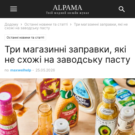
ALPAMA
Твій модний онлайн жунал
Додому
Останні новини та статті
Три магазинні заправки, які не
схожі на заводську пасту
Останні новини та статті
Три магазинні заправки, які
не схожі на заводську пасту
по
maxwelhelp
-
25.05.2026