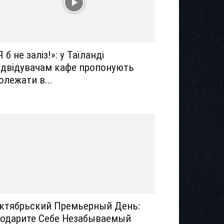
Я б не заліз!»: у Таїланді
ідвідувачам кафе пропонують
олежати в...
ктябрьский Премьерный День:
одарите Себе Незабываемый