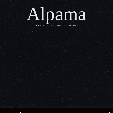
Alpama
Твій модний онлайн жунал