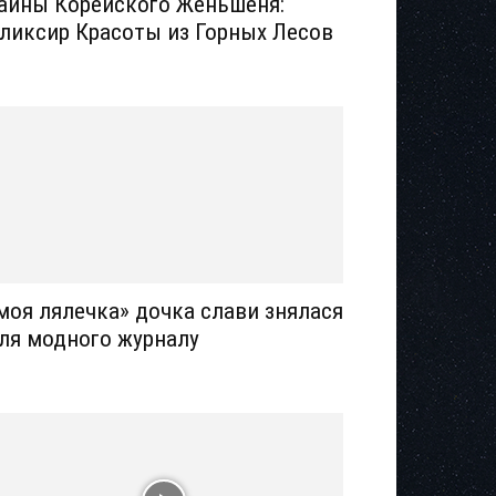
айны Корейского Женьшеня:
ликсир Красоты из Горных Лесов
моя лялечка» дочка слави знялася
ля модного журналу