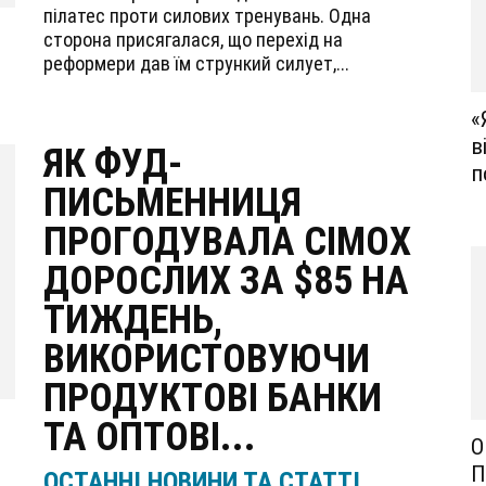
пілатес проти силових тренувань. Одна
сторона присягалася, що перехід на
реформери дав їм стрункий силует,...
«
в
ЯК ФУД-
п
ПИСЬМЕННИЦЯ
ПРОГОДУВАЛА СІМОХ
ДОРОСЛИХ ЗА $85 НА
ТИЖДЕНЬ,
ВИКОРИСТОВУЮЧИ
ПРОДУКТОВІ БАНКИ
ТА ОПТОВІ...
О
П
ОСТАННІ НОВИНИ ТА СТАТТІ