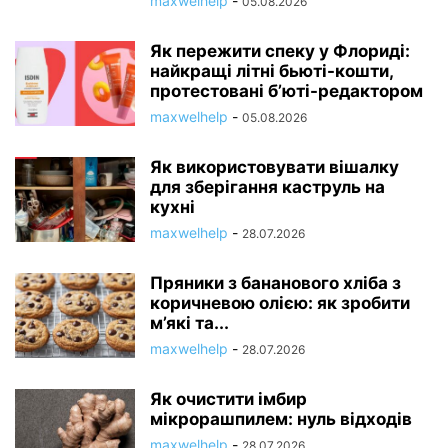
maxwelhelp
-
05.08.2026
Як пережити спеку у Флориді:
найкращі літні бьюті-кошти,
протестовані б’юті-редактором
maxwelhelp
-
05.08.2026
Як використовувати вішалку
для зберігання каструль на
кухні
maxwelhelp
-
28.07.2026
Пряники з бананового хліба з
коричневою олією: як зробити
м’які та...
maxwelhelp
-
28.07.2026
Як очистити імбир
мікрорашпилем: нуль відходів
maxwelhelp
-
28.07.2026