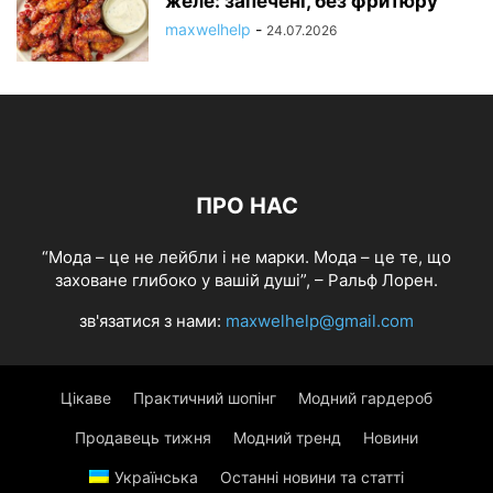
желе: запечені, без фритюру
maxwelhelp
-
24.07.2026
ПРО НАС
“Мода – це не лейбли і не марки. Мода – це те, що
заховане глибоко у вашій душі”, – Ральф Лорен.
зв'язатися з нами:
maxwelhelp@gmail.com
Цікаве
Практичний шопінг
Модний гардероб
Продавець тижня
Модний тренд
Новини
Українська
Останні новини та статті