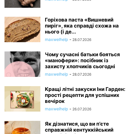
Горіхова паста «Вишневий
пиріг», яка справді схожа на
нього (і де...
maxwelhelp
-
28.07.2026
Чому сучасні батьки бояться
«манофери»: посібник із
захисту хлопчиків сьогодні
maxwelhelp
-
28.07.2026
Кращі літні закуски Іни Гарден:
прості рецепти для успішних
вечірок
maxwelhelp
-
26.07.2026
Як дізнатися, що ви п’єте
справжній кентуккійський