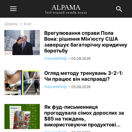
ALPAMA
Твій модний онлайн жунал
Додому
Блог
Врегулювання справи Пола
Вона: рішення Мін’юсту США
завершує багаторічну юридичну
боротьбу
maxwelhelp
-
05.08.2026
Огляд методу тренувань 3-2-1:
Чи працює він насправді?
maxwelhelp
-
05.08.2026
Як фуд-письменниця
прогодувала сімох дорослих за
$85 на тиждень,
використовуючи продуктові...