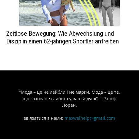
Zeitlose Bewegung: Wie Abwechslung und
Disziplin einen 62-jährigen Sportler antreiben
“Мода – це не лейбли і не марки. Мода – це те,
що заховане глибоко у вашій душі”, – Ральф
Лорен.
зв'язатися з нами:
maxwelhelp@gmail.com