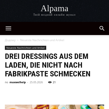
Alpama
Твій модний онлайн жунал
Додому
Neueste Nachrichten und Artikel
Neueste Nachrichten und Artikel
DREI DRESSINGS AUS DEM
LADEN, DIE NICHT NACH
FABRIKPASTE SCHMECKEN
по
maxwelhelp
-
25.05.2026
21