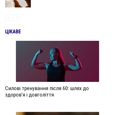
ЦІКАВЕ
Силові тренування після 60: шлях до
здоров’я і довголіття