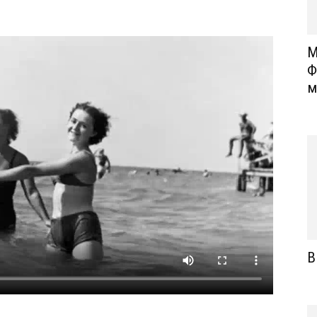
М
Ф
м
В