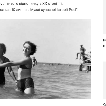
у літнього відпочинку в XX столітті.
ться 10 липня в Музеї сучасної історії Росії.
н
в
Э