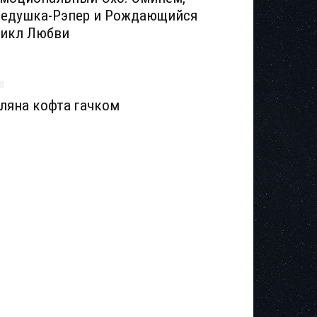
едушка-Рэпер и Рождающийся
икл Любви
ляна кофта гачком