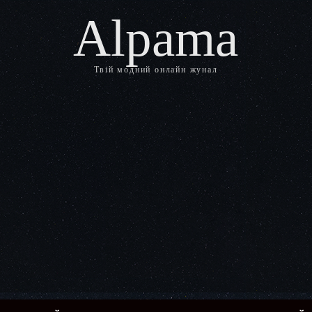
Alpama
Твій модний онлайн жунал