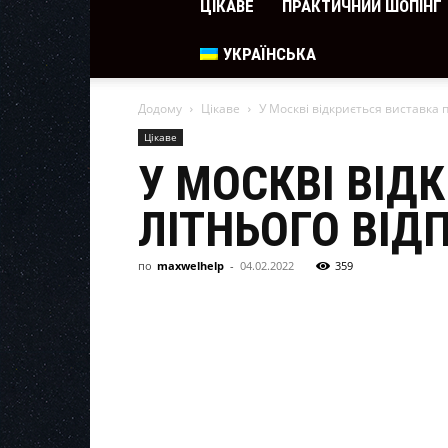
ЦІКАВЕ
ПРАКТИЧНИЙ ШОПІНГ
УКРАЇНСЬКА
Додому
Цікаве
У Москві відкриється виставка п
Цікаве
У МОСКВІ ВІД
ЛІТНЬОГО ВІД
по
maxwelhelp
-
04.02.2022
359