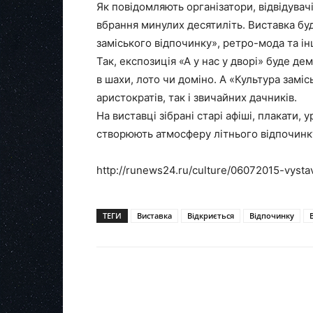
Як повідомляють організатори, відвідува
вбрання минулих десятиліть. Виставка буде
заміського відпочинку», ретро-мода та ін
Так, експозиція «А у нас у дворі» буде де
в шахи, лото чи доміно. А «Культура зам
аристократів, так і звичайних дачників.
На виставці зібрані старі афіші, плакати, у
створюють атмосферу літнього відпочинку
http://runews24.ru/culture/06072015-vysta
ТЕГИ
Виставка
Відкриється
Відпочинку