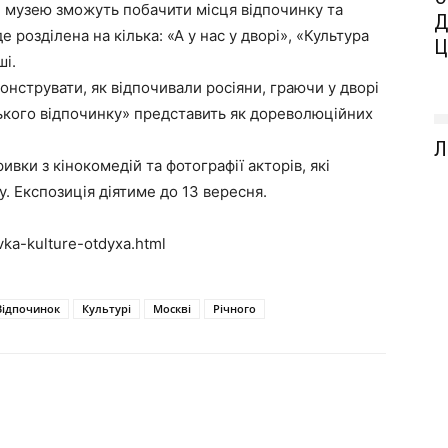
чі музею зможуть побачити місця відпочинку та
Д
 розділена на кілька: «А у нас у дворі», «Культура
Ц
ші.
монструвати, як відпочивали росіяни, граючи у дворі
іського відпочинку» представить як дореволюційних
Л
ривки з кінокомедій та фотографії акторів, які
. Експозиція діятиме до 13 вересня.
vka-kulture-otdyxa.html
Відпочинок
Культурі
Москві
Річного