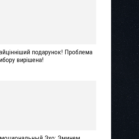
айцінніший подарунок! Проблема
ибору вирішена!
моциональный Эхо: Эминем,