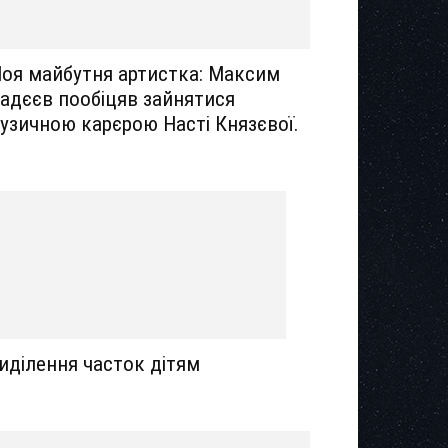
оя майбутня артистка: Максим
адєєв пообіцяв зайнятися
узичною карєрою Насті Князєвої.
иділення часток дітям