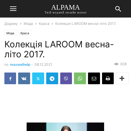
ALPAMA
Твій модний онлайн жунал
Додому
Мода
Краса
Колекція LAROOM весна-літо 2017.
Мода
Краса
Колекція LAROOM весна-
літо 2017.
308
по
maxwelhelp
-
08.12.2021