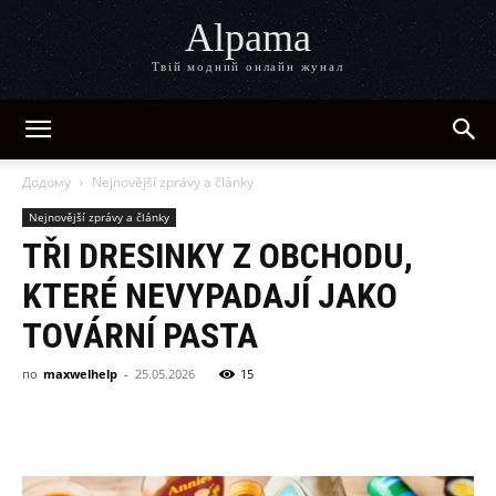
Alpama
Твій модний онлайн жунал
Додому
Nejnovější zprávy a články
Nejnovější zprávy a články
TŘI DRESINKY Z OBCHODU,
KTERÉ NEVYPADAJÍ JAKO
TOVÁRNÍ PASTA
по
maxwelhelp
-
25.05.2026
15