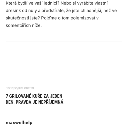
Která bydlí ve vaší lednici? Nebo si vyrábíte vlastní
dresink od nuly a předstíráte, že jste chladnější, než ve
skutečnosti jste? Pojďme o tom polemizovat v
komentářích níže.
попередня стаття
7 GRILOVANÉ KUŘE ZA JEDEN
DEN. PRAVDA JE NEPŘÍJEMNÁ
maxwelhelp