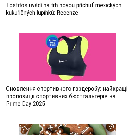
Tostitos uvádí na trh novou příchuť mexických
kukuřičných lupínků: Recenze
Оновлення спортивного гардеробу: найкращі
пропозиції спортивних бюстгальтерів на
Prime Day 2025