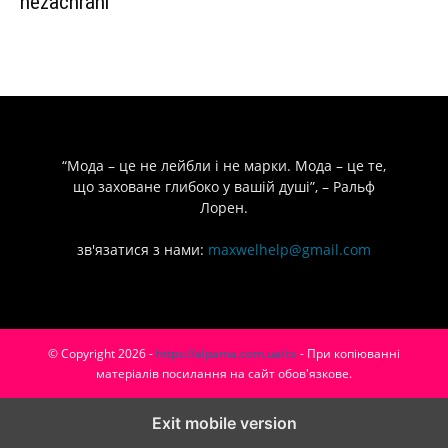
nezachrání
“Мода – це не лейбли і не марки. Мода – це те,
що заховане глибоко у вашій душі”, – Ральф
Лорен.
зв'язатися з нами:
maxwelhelp@gmail.com
© Copyright 2026 -
https://alpama.com.ua/cs
- При копіюванні
матеріалів посилання на сайт обов'язкове.
Exit mobile version