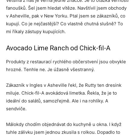
Většina z nás je věrná jedné značce. Je to otázka věrnosti
fanoušků. Šel jsem hledat vítěze. Navštívil jsem obchody
v Asheville, pak v New Yorku. Ptal jsem se zákazníků, co
kupují. Co je nejčastější? Co vlastně chutná slušně? To
mi říkaly zástupy kupujících.
Avocado Lime Ranch od Chick-fil-A
Produkty z restaurací rychlého občerstvení jsou obvykle
hrozné. Tenhle ne. Je úžasně všestranný.
Zákazník v Ingles v Asheville řekl, že Rutty ten dresink
miluje. Chick-fil-A avokádová limetka. Řekla, že je to
ideální do salátů, samozřejmě. Ale i na rohlíky. A
sendviče.
Málokdy chodím objednávat do kuchyně u okna. I když
tuhle zálivku jsem jednou zkusila s rolkou. Dopadlo to