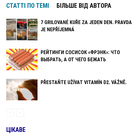
СТАТТІ ПО ТЕМІ
БІЛЬШЕ ВІД АВТОРА
7 GRILOVANÉ KUŘE ZA JEDEN DEN. PRAVDA
JE NEPŘÍJEMNÁ
РЕЙТИНГИ СОСИСОК «ФРЭНК»: ЧТО
ВЫБРАТЬ, А ОТ ЧЕГО БЕЖАТЬ
PŘESTAŇTE UŽÍVAT VITAMÍN D2. VÁŽNĚ.
ЦІКАВЕ