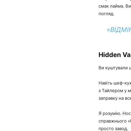
смак лайма. В
погляд.
«ВІДМІ
Hidden Va
Ви куштували ц
Навіть шеф-кух
з Тайлером у м
заправку на вс
Я розумію. Нос
справжнього «H
просто завод.