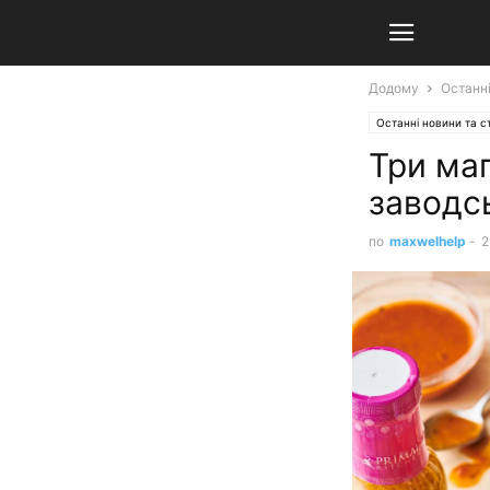
Додому
Останні
Останні новини та ст
Три маг
заводс
по
maxwelhelp
-
2