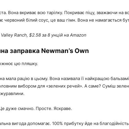
ста. Вона вкриває всю тарілку. Покриває піцу, зважаючи на вс
ає червоний білий соус, це ваш гімн. Вона не намагається бу
 Valley Ranch, $2.58 за 8 унцій на Amazon
чна заправка Newman’s Own
ожнює цю пляшку.
она мала рацію в цьому. Вона називала її найкращою бальза
головним вибором для «зелених речей». А саме? Суміш зелені
 журавлини.
Це дуже смачно. Просте. Яскраве.
льна вигода допомагає. 100% прибутку йде на благодійність