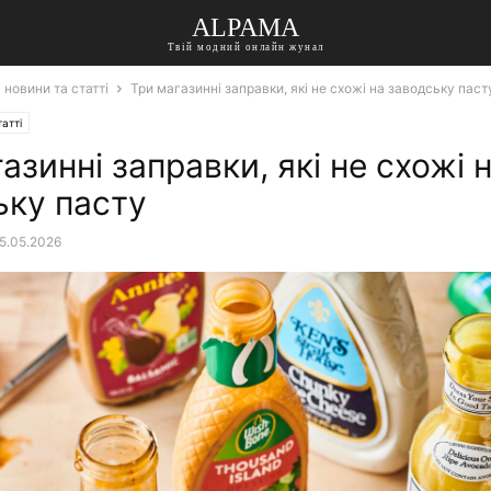
ALPAMA
Твій модний онлайн жунал
 новини та статті
Три магазинні заправки, які не схожі на заводську паст
атті
азинні заправки, які не схожі 
ьку пасту
5.05.2026