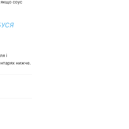
ь якщо соус
БУСЯ
ля і
ентарях нижче.