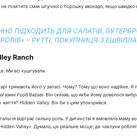
и не помітите смак штучного порошку авокадо, якщо швидко 
ННО ПІДХОДИТЬ ДЛЯ САЛАТІВ, БУТЕРБР
РОЛІВ» – РУТТІ, ПОКУПНИЦЯ З ЕШВІЛЛА
lley Ranch
е. Ми всі куштували.
арі тримають його у запасі. Чому? Тому що воно надійне. Я
агазині Food Bazaar. Він сказав, що якби йому довелося вибр
е життя? Hidden Valley. Він би з цим упокорився.
тальгія відіграє сильну роль. У дитинстві я вмовляла маму во
idden Valley». Думала, це реальне місце, де чаклуни роблять