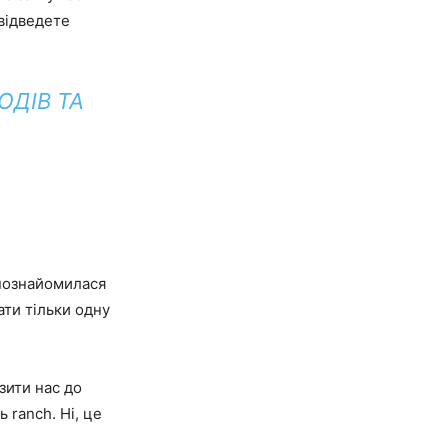
відведете
ОДІВ ТА
 познайомилася
ати тільки одну
зити нас до
 ranch. Ні, це