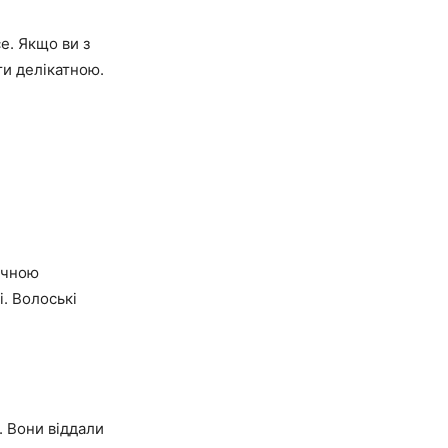
е. Якщо ви з
ти делікатною.
мічною
. Волоські
. Вони віддали