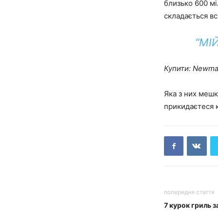
близько 600 мі
складається вс
“МІ
Купити: Newman
Яка з них мешк
прикидаєтеся к
попередня стаття
7 курок гриль 