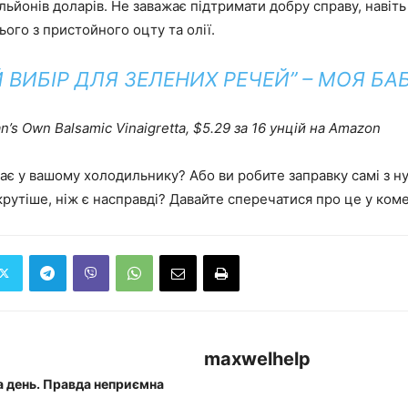
льйонів доларів. Не заважає підтримати добру справу, навіт
ього з пристойного оцту та олії.
Й ВИБІР ДЛЯ ЗЕЛЕНИХ РЕЧЕЙ” – МОЯ БА
’s Own Balsamic Vinaigretta, $5.29 за 16 унцій на Amazon
ає у вашому холодильнику? Або ви робите заправку самі з ну
рутіше, ніж є насправді? Давайте сперечатися про це у ком
maxwelhelp
за день. Правда неприємна