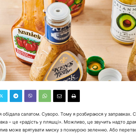
 обідала салатом. Суворо. Тому я розбираюся у заправках. С
вка – це «радість у пляшці». Можливо, це звучить надто др
лив може врятувати миску з похмурою зеленню. Або перетвор