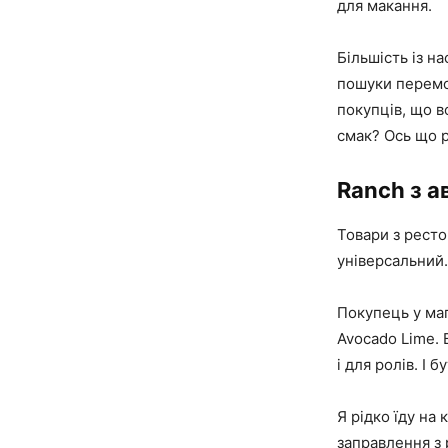
для макання.
Більшість із н
пошуки перемож
покупців, що в
смак? Ось що р
Ranch з а
Товари з ресто
універсальний.
Покупець у маг
Avocado Lime. 
і для ролів. І 
Я рідко їду на
заправлення з 