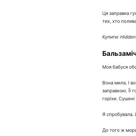
Ця заправка гу
тих, хто полив
Купити: Hidden
Бальзамі
Моя бабуся об
Вона мила. І в
заправкою. Її 
горіхи. Сушені
Я спробувала. 
До того ж мора