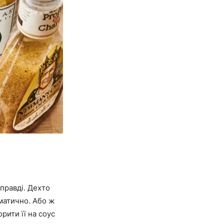
правді. Дехто
аматично. Або ж
ити її на соус