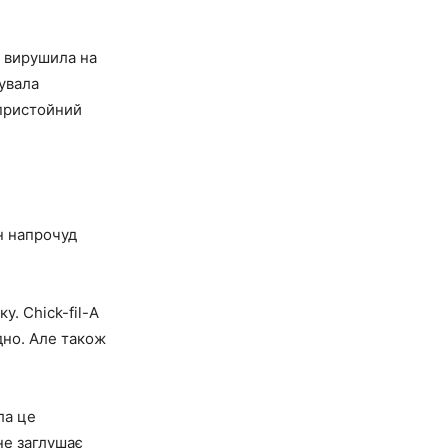
Я вирушила на
тувала
 пристойний
ін напрочуд
у. Chick-fil-A
дно. Але також
ла це
не заглушає