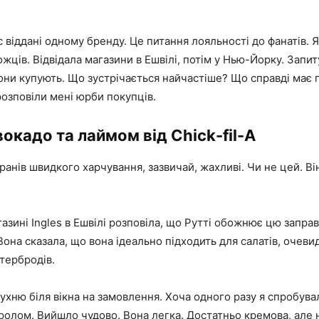
ас віддані одному бренду. Це питання лояльності до фанатів. 
ців. Відвідала магазини в Ешвілі, потім у Нью-Йорку. Запи
они купують. Що зустрічається найчастіше? Що справді має
озповіли мені юрби покупців.
вокадо та лаймом від Chick-fil-A
ранів швидкого харчування, зазвичай, жахливі. Чи не цей. В
азині Ingles в Ешвілі розповіла, що Рутті обожнює цю заправк
Вона сказала, що вона ідеально підходить для салатів, очеви
бутербродів.
 кухню біля вікна на замовлення. Хоча одного разу я спробува
ролом. Вийшло чудово. Вона легка. Достатньо кремова, але 