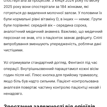
спостерігала за процесом. З кінця 2024 року по весну
2025 року вони спостерігали за 184 жінками, які
готуються до видалення молочної залози. У половини їх
були нормальні рівні вітаміну D, в інших — немає. Групи
були порівняні: середній вік – середина сорока,
аналогічний медичний анамнез. Важливо, що медичний
персонал не знав, хто з пацієнток зазнає дефіциту. Сліпі
випробування зменшують упередженість, роблячи дані
чистішими.
Усі отримували стандартний догляд. Фентаніл під час
операції. Внутрішньовенний парацетамол кожні вісім
годин після неї. Плюс кнопка для прийому трамазолу,
якщо біль був надто сильним. Пацієнт-контрольована
аналгезія повертає частину контролю пацієнтці нехай і
ненадовго.
Зростання залежності від опіоїдів