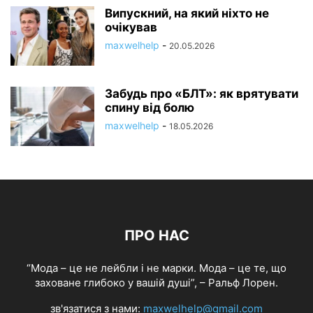
Випускний, на який ніхто не
очікував
maxwelhelp
-
20.05.2026
Забудь про «БЛТ»: як врятувати
спину від болю
maxwelhelp
-
18.05.2026
ПРО НАС
“Мода – це не лейбли і не марки. Мода – це те, що
заховане глибоко у вашій душі”, – Ральф Лорен.
зв'язатися з нами:
maxwelhelp@gmail.com