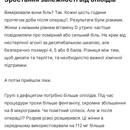
Вимірювали вони біль? Так. Кожні шість години
протягом доби після операції. Результати були різкими.
Жінки з низьким рівнем вітаміну D утричі частіше
повідомляли про помірний або сильний біль. Не крик від
нестерпної агонії за десятибальною шкалою, але
безперечно похмурі 4, 5 або 6 балів. Різниця між тим,
щоб дихати та терпіти, та необхідністю важкої хімічної
підтримки.
А потім прийшли ліки.
Групі з дефіцитом потрібно більше опіоїдів. Під час
процедури трохи більше фентанілу, скромне збільшення
на 8 мікрограмів. Чи помітний сплеск. Але ж після
операції? Розрив різко розширився. Ці жінки в
середньому використовували на 112 мг більше