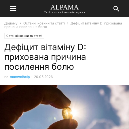
ALPAMA
Твій модний онлайн жунал
Додому
Останні новини та статті
Дефіцит вітаміну D: прихована
причина посилення болю
Останні новини та статті
Дефіцит вітаміну D:
прихована причина
посилення болю
по
maxwelhelp
-
20.05.2026