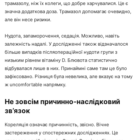
трамазолу, ніж їх колеги, що добре харчувалися. Це є
значна додаткова доза. Трамазол допомагає очевидно,
але він несе ризики.
Нудота, запаморочення, седація. Можливо, навіть
залежність надалі. У дослідженні також відзначалося
більше випадків післяопераційної нудоти групи з
низьким рівнем вітаміну D. Блювота статистично
відбувалася лише в них. Принаймні саме там це було
зафіксовано. Різниця була невелика, але вказує на тому
ж uncomfortable напрямку.
Не зовсім причинно-наслідковий
зв’язок
Кореляція означає причинність, звісно. Вічне
застереження у спостережних дослідженнях. Це