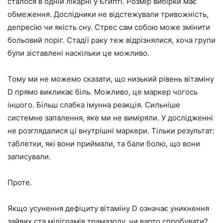
сталося в одній лікарні у Єгипті. Розмір вибірки має
обмеження. Дослідники не відстежували тривожність,
депресію чи якість сну. Стрес сам собою може змінити
больовий поріг. Стадії раку теж відрізнялися, хоча групи
були зіставлені наскільки це можливо.
Тому ми не можемо сказати, що низький рівень вітаміну
D прямо викликає біль. Можливо, це маркер чогось
іншого. Більш слабка імунна реакція. Сильніше
системне запалення, яке ми не виміряли. У дослідженні
не розглядалися ці внутрішні маркери. Тільки результат:
таблетки, які вони приймали, та бали болю, що вони
записували.
Проте.
Якщо усунення дефіциту вітаміну D означає уникнення
зайвих ста міліграмів трамазолу, чи варто спробувати?