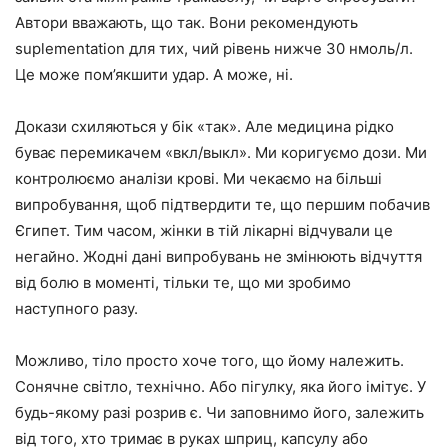
Автори вважають, що так. Вони рекомендують
suplementation для тих, чий рівень нижче 30 нмоль/л.
Це може пом’якшити удар. А може, ні.
Докази схиляються у бік «так». Але медицина рідко
буває перемикачем «вкл/выкл». Ми коригуємо дози. Ми
контролюємо аналізи крові. Ми чекаємо на більші
випробування, щоб підтвердити те, що першим побачив
Єгипет. Тим часом, жінки в тій лікарні відчували це
негайно. Жодні дані випробувань не змінюють відчуття
від болю в моменті, тільки те, що ми зробимо
наступного разу.
Можливо, тіло просто хоче того, що йому належить.
Сонячне світло, технічно. Або пігулку, яка його імітує. У
будь-якому разі розрив є. Чи заповнимо його, залежить
від того, хто тримає в руках шприц, капсулу або