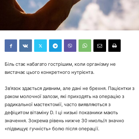
Біль стає набагато гострішим, коли організму не
вистачає цього конкретного нутрієнта.
Зв’язок здається дивним, але дані не брехня. Пацієнтки з
раком молочної залози, які приходять на операцію з
радикальної мастектомії, часто виявляються з
дефіцитом вітаміну D. І ці низькі показники мають
значення. Зокрема рівень нижче 30 нмоль/л значно
«підвищує гучність» болю після операції.