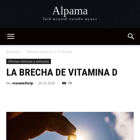
Alpama
Твій модний онлайн жунал
Додому
Últimas noticias y artículos
Últimas noticias y artículos
LA BRECHA DE VITAMINA D
по
maxwelhelp
-
20.05.2026
19