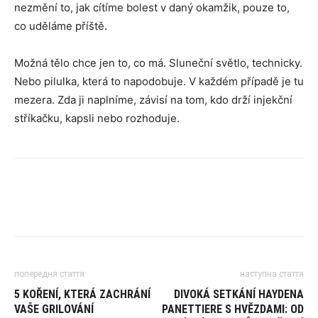
nezmění to, jak cítíme bolest v daný okamžik, pouze to,
co uděláme příště.
Možná tělo chce jen to, co má. Sluneční světlo, technicky.
Nebo pilulka, která to napodobuje. V každém případě je tu
mezera. Zda ji naplníme, závisí na tom, kdo drží injekční
stříkačku, kapsli nebo rozhoduje.
попередня стаття
наступна стаття
5 KOŘENÍ, KTERÁ ZACHRÁNÍ
DIVOKÁ SETKÁNÍ HAYDENA
VAŠE GRILOVÁNÍ
PANETTIERE S HVĚZDAMI: OD