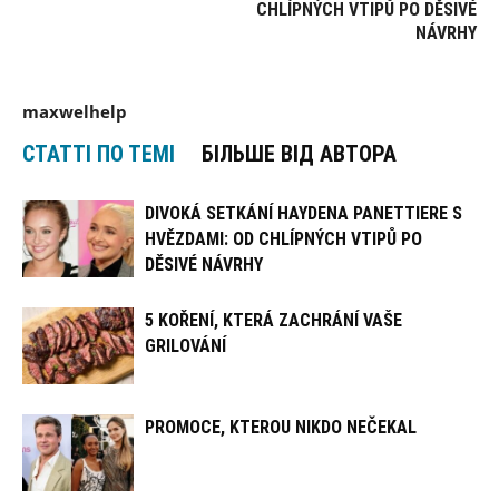
CHLÍPNÝCH VTIPŮ PO DĚSIVÉ
NÁVRHY
maxwelhelp
СТАТТІ ПО ТЕМІ
БІЛЬШЕ ВІД АВТОРА
DIVOKÁ SETKÁNÍ HAYDENA PANETTIERE S
HVĚZDAMI: OD CHLÍPNÝCH VTIPŮ PO
DĚSIVÉ NÁVRHY
5 KOŘENÍ, KTERÁ ZACHRÁNÍ VAŠE
GRILOVÁNÍ
PROMOCE, KTEROU NIKDO NEČEKAL