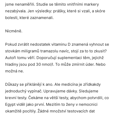
jsme nenaměřili. Studie se těmito vnitřními markery
nezabývala. Jen výsledky: prášky, které si vzali, a skóre
bolesti, které zaznamenali.
Nicméně.
Pokud zvrátit nedostatek vitaminu D znamená vyhnout se
stovkám miligramů tramazolu navíc, stojí za to to zkusit?
Autoři tomu věří. Doporučují suplementaci těm, jejichž
hladiny jsou pod 30 nmol/l. To může zmírnit úder. Nebo
možná ne.
Důkazy se přiklánějí k ano. Ale medicína je zřídkakdy
jednoduchý vypínač. Upravujeme dávky. Sledujeme
krevní testy. Čekáme na větší testy, abychom potvrdili, co
Egypt viděl jako první. Mezitím to ženy v nemocnici
okamžitě pocítily. Žádné množství testovacích dat