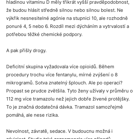
hladinou vitaminu D měly třikrát vyšší pravděpodobnost,
že budou hlásit středně silnou nebo silnou bolest. Ne
výkřik nesnesitelné agónie na stupnici 10, ale rozhodně
ponuré 4, 5 nebo 6. Rozdíl mezi dýcháním a vytrvalostí a
potřebou těžké chemické podpory.
A pak přišly drogy.
Deficitní skupina vyžadovala více opioidů. Během
procedury trochu více fentanylu, mírné zvýšení o 8
mikrogramů. Sotva znatelný šplouch. Ale po operaci?
Propast se prudce zvětšila. Tyto ženy užívaly v průměru o
112 mg více tramazolu než jejich dobře živené protějšky.
To je značná dodatečná dávka. Tramazol samozřejmě
pomáhá, ale nese rizika.
Nevolnost, závratě, sedace. V budoucnu možná i