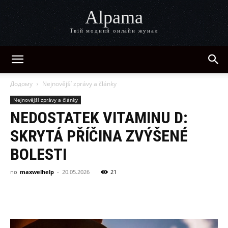
Alpama
Твій модний онлайн жунал
Додому
Nejnovější zprávy a články
Nejnovější zprávy a články
NEDOSTATEK VITAMINU D:
SKRYTÁ PŘÍČINA ZVÝŠENÉ
BOLESTI
по
maxwelhelp
-
20.05.2026
21