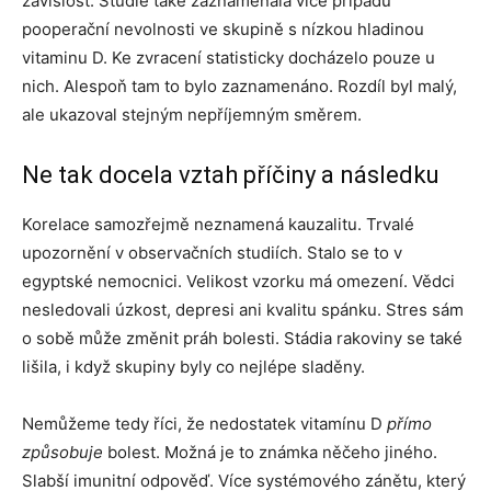
závislost. Studie také zaznamenala více případů
pooperační nevolnosti ve skupině s nízkou hladinou
vitaminu D. Ke zvracení statisticky docházelo pouze u
nich. Alespoň tam to bylo zaznamenáno. Rozdíl byl malý,
ale ukazoval stejným nepříjemným směrem.
Ne tak docela vztah příčiny a následku
Korelace samozřejmě neznamená kauzalitu. Trvalé
upozornění v observačních studiích. Stalo se to v
egyptské nemocnici. Velikost vzorku má omezení. Vědci
nesledovali úzkost, depresi ani kvalitu spánku. Stres sám
o sobě může změnit práh bolesti. Stádia rakoviny se také
lišila, i když skupiny byly co nejlépe sladěny.
Nemůžeme tedy říci, že nedostatek vitamínu D
přímo
způsobuje
bolest. Možná je to známka něčeho jiného.
Slabší imunitní odpověď. Více systémového zánětu, který