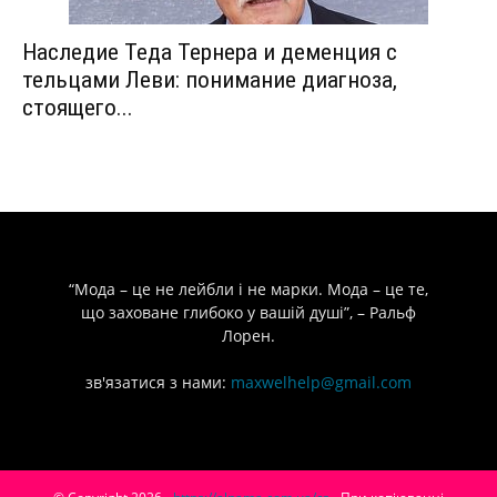
Наследие Теда Тернера и деменция с
тельцами Леви: понимание диагноза,
стоящего...
“Мода – це не лейбли і не марки. Мода – це те,
що заховане глибоко у вашій душі”, – Ральф
Лорен.
зв'язатися з нами:
maxwelhelp@gmail.com