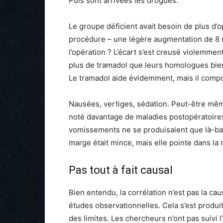
Puis sont arrivées les drogues.
Le groupe déficient avait besoin de plus d’o
procédure – une légère augmentation de 8 
l’opération ? L’écart s’est creusé violem
plus de tramadol que leurs homologues bie
Le tramadol aide évidemment, mais il compo
Nausées, vertiges, sédation. Peut-être mê
noté davantage de maladies postopératoires 
vomissements ne se produisaient que là-bas.
marge était mince, mais elle pointe dans la
Pas tout à fait causal
Bien entendu, la corrélation n’est pas la cau
études observationnelles. Cela s’est produit
des limites. Les chercheurs n’ont pas suivi 