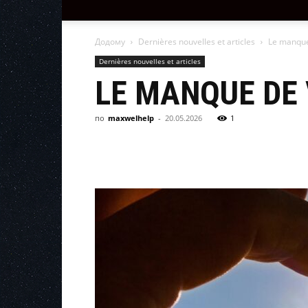
Додому
Dernières nouvelles et articles
Le manque
Dernières nouvelles et articles
LE MANQUE DE 
по
maxwelhelp
-
20.05.2026
1