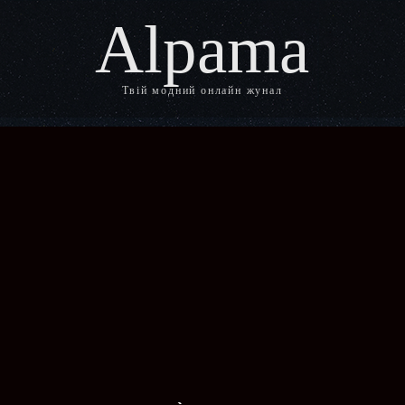
Alpama
Твій модний онлайн жунал