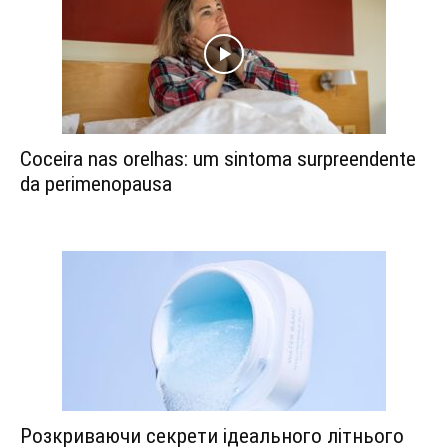
Coceira nas orelhas: um sintoma surpreendente
da perimenopausa
Розкриваючи секрети ідеального літнього