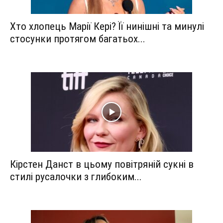
Хто хлопець Марії Кері? Її нинішні та минулі
стосунки протягом багатьох...
Кірстен Данст в цьому повітряній сукні в
стилі русалочки з глибоким...