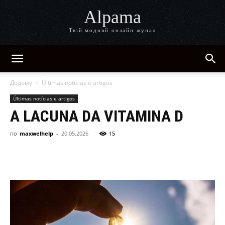
Alpama
Твій модний онлайн жунал
Додому
Últimas notícias e artigos
Últimas notícias e artigos
A LACUNA DA VITAMINA D
по
maxwelhelp
-
20.05.2026
15