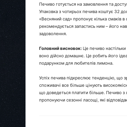
Печиво готується на замовлення та доступ
Упаковка з чотирьох печива коштує 32 дол
«Весняний сад» пропонує кілька смаків в
рекомендується запастись ним – його на
задоволення.
Головний висновок:
Це печиво настільки 
воно дійсно домашнє. Це робить його ід
подарунком для любителів лимона.
Успіх печива підкреслює тенденцію, що з
споживачі все більше цінують високоякісні
що доведеться платити більше. Печиво з 
пропонуючи сезонні ласощі, які відповідаю