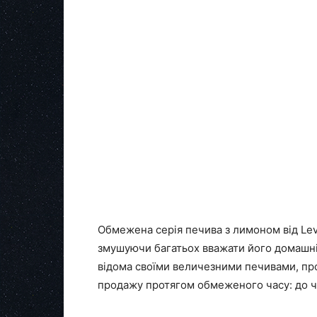
Обмежена серія печива з лимоном від Le
змушуючи багатьох вважати його домашнім
відома своїми величезними печивами, про
продажу протягом обмеженого часу: до ч