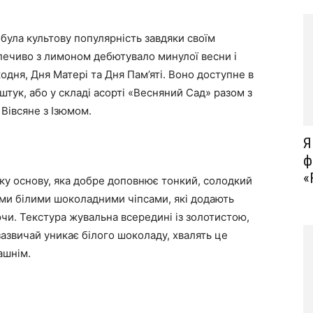
обула культову популярність завдяки своїм
ечиво з лимоном дебютувало минулої весни і
дня, Дня Матері та Дня Пам’яті. Воно доступне в
штук, або у складі асорті «Весняний Сад» разом з
Вівсяне з Ізюмом.
Я
ф
«
ку основу, яка добре доповнює тонкий, солодкий
ми білими шоколадними чіпсами, які додають
чи. Текстура жувальна всередині із золотистою,
 зазвичай уникає білого шоколаду, хвалять це
ашнім.