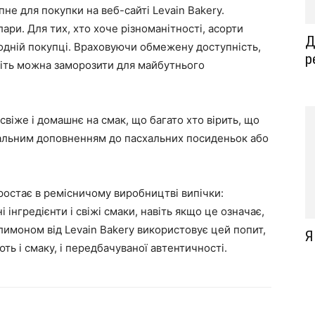
не для покупки на веб-сайті Levain Bakery.
ари. Для тих, хто хоче різноманітності, асорти
Д
 одній покупці. Враховуючи обмежену доступність,
р
віть можна заморозити для майбутнього
свіже і домашнє на смак, що багато хто вірить, що
еальним доповненням до пасхальних посиденьок або
ростає в ремісничому виробництві випічки:
 інгредієнти і свіжі смаки, навіть якщо це означає,
лимоном від Levain Bakery використовує цей попит,
Я
ть і смаку, і передбачуваної автентичності.