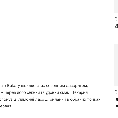
С
2
vain Bakery швидко стає сезонним фаворитом,
С
 через його свіжий і чудовий смак. Пекарня,
і
понує ці лимонні ласощі онлайн і в обраних точках
в
ервня.