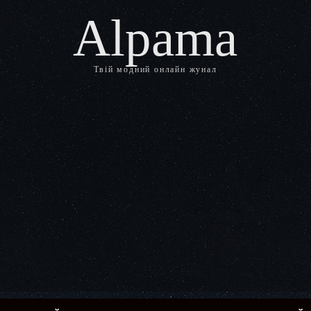
Alpama
Твій модний онлайн жунал