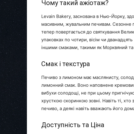
Чому такий ажіотаж?
Levain Bakery, заснована в Нью-Йорку, зд
масивним, жувальним печивам. Сезонне п
тепер повертається до святкування Велико
упаковках по чотири, вісім чи дванадцять 
іншими смаками, такими як Морквяний та 
Смак і текстура
Печиво з лимоном має маслянисту, солод
лимонний смак. Воно наповнене кремови
вибухи солодощі, не при цьому пригнічую
хрусткою скоринкою зовні. Навіть ті, хто
печиво, а деякі навіть вважають його дом
Доступність та Ціна