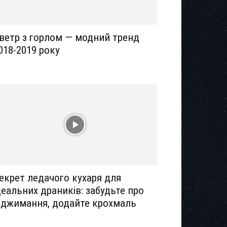
ветр з горлом — модний тренд
018-2019 року
екрет ледачого кухаря для
деальних драників: забудьте про
іджимання, додайте крохмаль