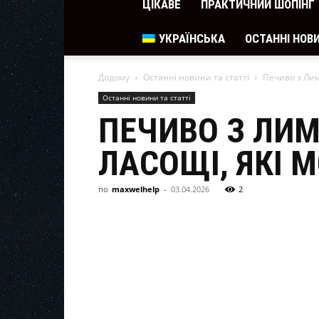
ЦІКАВЕ
ПРАКТИЧНИЙ ШОПІНГ
УКРАЇНСЬКА
ОСТАННІ НОВИ
Додому
Останні новини та статті
Печиво з Лимо
Останні новини та статті
ПЕЧИВО З ЛИМ
ЛАСОЩІ, ЯКІ
по
maxwelhelp
-
03.04.2026
2