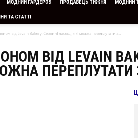
МОДНИЙ ГАРДЕРОБ
ПРОДАВЕЦЬ ТИЖНЯ
МОДНИЙ 
НИ ТА СТАТТІ
ном від Levain Bakery: Сезонні ласощі, які можна переплутати з...
ОНОМ ВІД LEVAIN BAK
 МОЖНА ПЕРЕПЛУТАТИ
Ц