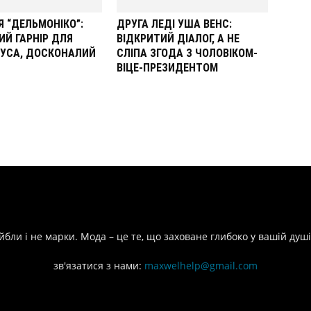
 “ДЕЛЬМОНІКО”:
ДРУГА ЛЕДІ УША ВЕНС:
Й ГАРНІР ДЛЯ
ВІДКРИТИЙ ДІАЛОГ, А НЕ
АУСА, ДОСКОНАЛИЙ
СЛІПА ЗГОДА З ЧОЛОВІКОМ-
ВІЦЕ-ПРЕЗИДЕНТОМ
йбли і не марки. Мода – це те, що заховане глибоко у вашій душі
зв'язатися з нами:
maxwelhelp@gmail.com