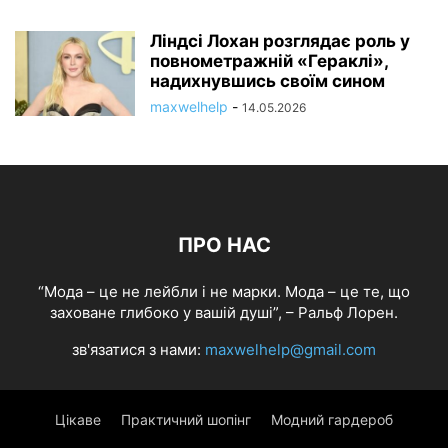
Ліндсі Лохан розглядає роль у
повнометражній «Гераклі»,
надихнувшись своїм сином
maxwelhelp
-
14.05.2026
ПРО НАС
“Мода – це не лейбли і не марки. Мода – це те, що
заховане глибоко у вашій душі”, – Ральф Лорен.
зв'язатися з нами:
maxwelhelp@gmail.com
Цікаве
Практичний шопінг
Модний гардероб