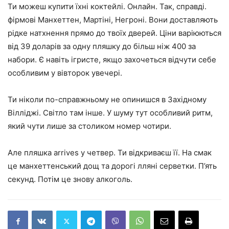
Ти можеш купити їхні коктейлі. Онлайн. Так, справді.
фірмові Манхеттен, Мартіні, Негроні. Вони доставляють
рідке натхнення прямо до твоїх дверей. Ціни варіюються
від 39 доларів за одну пляшку до більш ніж 400 за
набори. Є навіть ігристе, якщо захочеться відчути себе
особливим у вівторок увечері.
Ти ніколи по-справжньому не опинишся в Західному
Вілліджі. Світло там інше. У шуму тут особливий ритм,
який чути лише за столиком номер чотири.
Але пляшка arrives у четвер. Ти відкриваєш її. На смак
це манхеттенський дощ та дорогі лляні серветки. П’ять
секунд. Потім це знову алкоголь.