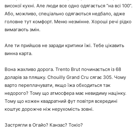
високої кухні. Але люди все одно одягається “на всі 100”.
Або, можливо, спеціально одягаються недбало, адже
головне тут комфорт. Меню незмінне. Хороші речі рідко
вимагають змін.
Але ти прийшов не заради критики їжі. Тебе цікавить
винна карта.
Вона жахливо дорога. Trento Brut починається із 68
доларів за пляшку. Chouilly Grand Cru сягає 305. Чому
варто переплачувати, якщо їжа обходиться так
недорого? Тому що атмосфера має невидиму націнку.
Тому що кожен квадратний фут повітря всередині
коштує дорожче ніж нерухомість зовні.
Застрягли в Огайо? Канзас? Токіо?