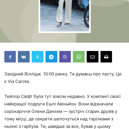
Західний Віллідж. 10:00 ранку. Ти думаєш про пасту. Це
є Via Carota.
Тейлор Свіфт була тут зовсім недавно. У компанії своєї
найкращої подруги Ешлі Авіньйон. Вони відзначали
сорокаріччя Олени Данхем — зустріч старих друзів у
тому місці, де секрети шепочуться над тарілками з
ньоккі з гарбуза. Ти, швидше за все, бував у цьому