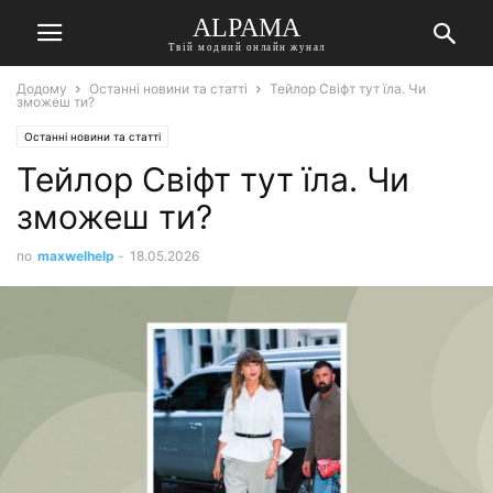
ALPAMA
Твій модний онлайн жунал
Додому
Останні новини та статті
Тейлор Свіфт тут їла. Чи
зможеш ти?
Останні новини та статті
Тейлор Свіфт тут їла. Чи
зможеш ти?
по
maxwelhelp
-
18.05.2026