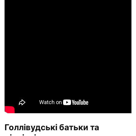
Голлівудські батьки та