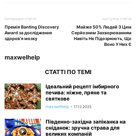
попередня стаття
наступна стаття
Премія Banting Discovery
Майже 50% Людей З Цим
Award за дослідження
Серйозним Захворюванням
здоров’я мозку
Навіть Не Підозрюють, Що
Воно У Них Є
maxwelhelp
СТАТТІ ПО ТЕМІ
Ідеальний рецепт імбирного
печива: ніжне, пряне та
святкове
maxwelhelp
-
17.12.2025
Південно-західна запіканка на
сніданок: зручна страва для
великих компаній