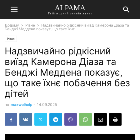
ALPAMA
Твій модний онлайн жунал
Додому
Різне
Надзвичайно рідкісний виїзд Камерона Діаза та
Бенджі Меддена показує, що таке їхнє...
Різне
Надзвичайно рідкісний
виїзд Камерона Діаза та
Бенджі Меддена показує,
що таке їхнє побачення без
дітей
по
maxwelhelp
-
14.09.2025