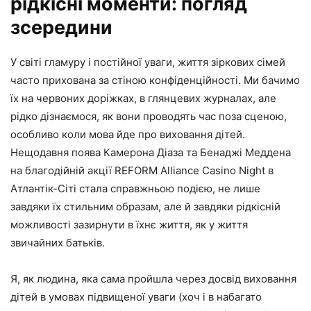
рідкісні моменти: погляд
зсередини
У світі гламуру і постійної уваги, життя зіркових сімей
часто прихована за стіною конфіденційності. Ми бачимо
їх на червоних доріжках, в глянцевих журналах, але
рідко дізнаємося, як вони проводять час поза сценою,
особливо коли мова йде про виховання дітей.
Нещодавня поява Камерона Діаза та Бенаджі Меддена
на благодійній акції REFORM Alliance Casino Night в
Атлантік-Сіті стала справжньою подією, не лише
завдяки їх стильним образам, але й завдяки рідкісній
можливості зазирнути в їхнє життя, як у життя
звичайних батьків.
Я, як людина, яка сама пройшла через досвід виховання
дітей в умовах підвищеної уваги (хоч і в набагато