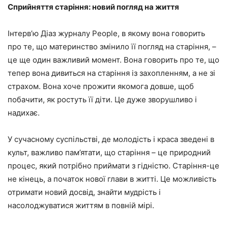
Сприйняття старіння: новий погляд на життя
Інтерв’ю Діаз журналу People, в якому вона говорить
про те, що материнство змінило її погляд на старіння, –
це ще один важливий момент. Вона говорить про те, що
тепер вона дивиться на старіння із захопленням, а не зі
страхом. Вона хоче прожити якомога довше, щоб
побачити, як ростуть її діти. Це дуже зворушливо і
надихає.
У сучасному суспільстві, де молодість і краса зведені в
культ, важливо пам’ятати, що старіння – це природний
процес, який потрібно приймати з гідністю. Старіння-це
не кінець, а початок нової глави в житті. Це можливість
отримати новий досвід, знайти мудрість і
насолоджуватися життям в повній мірі.