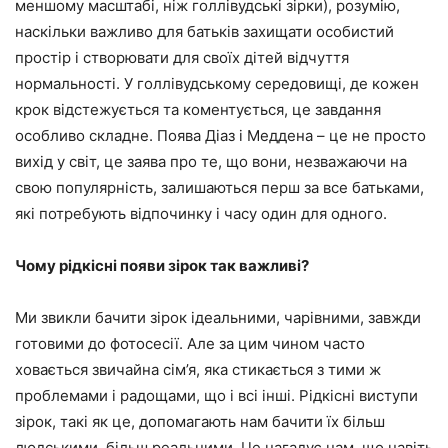
меншому масштабі, ніж голлівудські зірки), розумію,
наскільки важливо для батьків захищати особистий
простір і створювати для своїх дітей відчуття
нормальності. У голлівудському середовищі, де кожен
крок відстежується та коментується, це завдання
особливо складне. Поява Діаз і Меддена – це не просто
вихід у світ, це заява про те, що вони, незважаючи на
свою популярність, залишаються перш за все батьками,
які потребують відпочинку і часу один для одного.
Чому рідкісні появи зірок так важливі?
Ми звикли бачити зірок ідеальними, чарівними, завжди
готовими до фотосесії. Але за цим чином часто
ховається звичайна сім’я, яка стикається з тими ж
проблемами і радощами, що і всі інші. Рідкісні виступи
зірок, такі як це, допомагають нам бачити їх більш
людськими, більш реальними. Це нагадує нам, що навіть