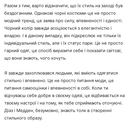
Разом з тим, варто відзначити, що їх стиль на заході був
бездоганним. Однакові чорні костюми-це не просто
модний тренд, це заява про силу, впевненості і єдності.
Чорний колір завжди асоціюється з елегантністю і
владою. І в даному випадку, він підкреслює не тільки їх
індивідуальний стиль, але і їх статус пари. Це не просто
гарний одяг, це спосіб виразити себе і показати світові,
що вони знають, чого хочуть.
Я завжди захоплювався людьми, які вміють одягатися
стильно і впевнено. Це не просто питання моди, це
питання самооцінки і впевненості в собі. Коли ти
відчуваєш себе добре в своєму одязі, це відбивається на
твоєму настрої і на тому, як тебе сприймають оточуючі.
Діаз і Медден, безумовно, знають толк в створенні
стильного образу.