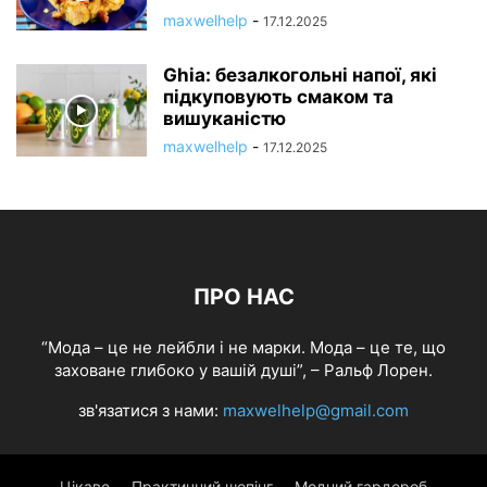
maxwelhelp
-
17.12.2025
Ghia: безалкогольні напої, які
підкуповують смаком та
вишуканістю
maxwelhelp
-
17.12.2025
ПРО НАС
“Мода – це не лейбли і не марки. Мода – це те, що
заховане глибоко у вашій душі”, – Ральф Лорен.
зв'язатися з нами:
maxwelhelp@gmail.com
Цікаве
Практичний шопінг
Модний гардероб