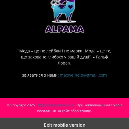
“Мода – це не лейбли і не марки. Мода – це те,
що заховане глибоко у вашій душі”, – Ральф
Лорен.
зв'язатися з нами:
maxwelhelp@gmail.com
© Copyright 2025 -
https://alpama.com.ua
- При копіюванні матеріалів
посилання на сайт обов'язкове.
Exit mobile version