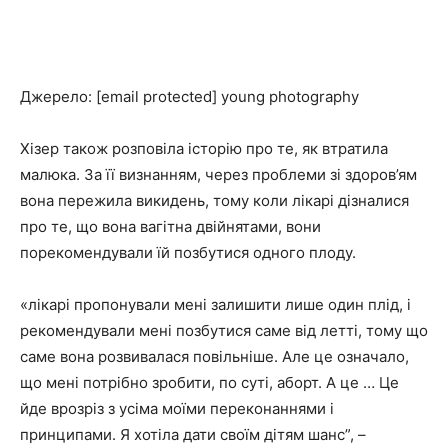
Джерело: [email protected] young photography
Хізер також розповіла історію про те, як втратила
малюка. За її визнанням, через проблеми зі здоров’ям
вона пережила викидень, тому коли лікарі дізналися
про те, що вона вагітна двійнятами, вони
порекомендували їй позбутися одного плоду.
«лікарі пропонували мені залишити лише один плід, і
рекомендували мені позбутися саме від летті, тому що
саме вона розвивалася повільніше. Але це означало,
що мені потрібно зробити, по суті, аборт. А це … Це
йде врозріз з усіма моїми переконаннями і
принципами. Я хотіла дати своїм дітям шанс”, –