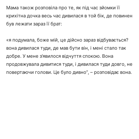
Мама також розповіла про те, як під час зйомки її
крихітна дочка весь час дивилася в той бік, де повинен
був лежати зараз її брат:
«я подумала, боже мій, це дійсно зараз відбувається?
вона дивилася туди, де мав бути він, і мені стало так
добре. У мене з’явилося відчуття спокою. Вона
продовжувала дивитися туди, і дивилася туди довго, не
повертаючи голови. Це було дивно”, – розповідає вона.