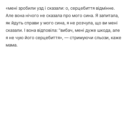
«мені зробили узд і сказали: о, серцебиття відмінне.
Але вона нічого не сказала про мого сина. Я запитала,
як йдуть справи у мого сина, я не розчула, що ви мені
сказали. І вона відповіла: “вибач, мені дуже шкода, але
я не чую його серцебиття», — стримуючи сльози, каже
мама.