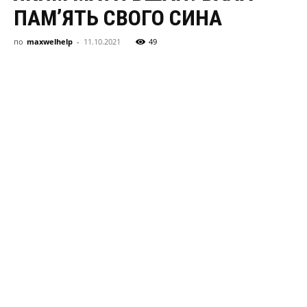
здоровя,
ПАМ’ЯТЬ СВОГО СИНА
по
maxwelhelp
-
11.10.2021
49
сімя
та
новини
знаменитостей