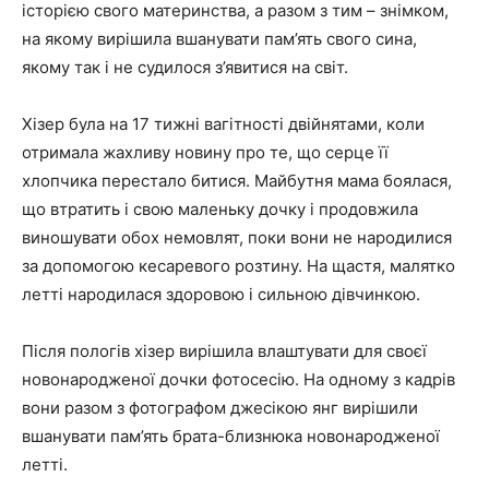
історією свого материнства, а разом з тим – знімком,
на якому вирішила вшанувати пам’ять свого сина,
якому так і не судилося з’явитися на світ.
Хізер була на 17 тижні вагітності двійнятами, коли
отримала жахливу новину про те, що серце її
хлопчика перестало битися. Майбутня мама боялася,
що втратить і свою маленьку дочку і продовжила
виношувати обох немовлят, поки вони не народилися
за допомогою кесаревого розтину. На щастя, малятко
летті народилася здоровою і сильною дівчинкою.
Після пологів хізер вирішила влаштувати для своєї
новонародженої дочки фотосесію. На одному з кадрів
вони разом з фотографом джесікою янг вирішили
вшанувати пам’ять брата-близнюка новонародженої
летті.