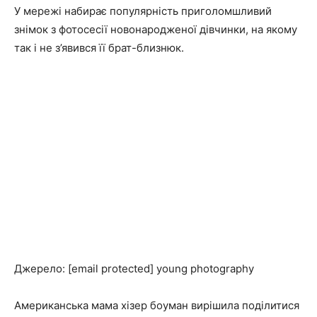
У мережі набирає популярність приголомшливий
знімок з фотосесії новонародженої дівчинки, на якому
так і не з’явився її брат-близнюк.
Джерело: [email protected] young photography
Американська мама хізер боуман вирішила поділитися