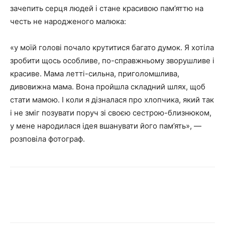
зачепить серця людей і стане красивою пам’яттю на
честь не народженого малюка:
«у моїй голові почало крутитися багато думок. Я хотіла
зробити щось особливе, по-справжньому зворушливе і
красиве. Мама летті-сильна, приголомшлива,
дивовижна мама. Вона пройшла складний шлях, щоб
стати мамою. І коли я дізналася про хлопчика, який так
і не зміг позувати поруч зі своєю сестрою-близнюком,
у мене народилася ідея вшанувати його пам’ять», —
розповіла фотограф.