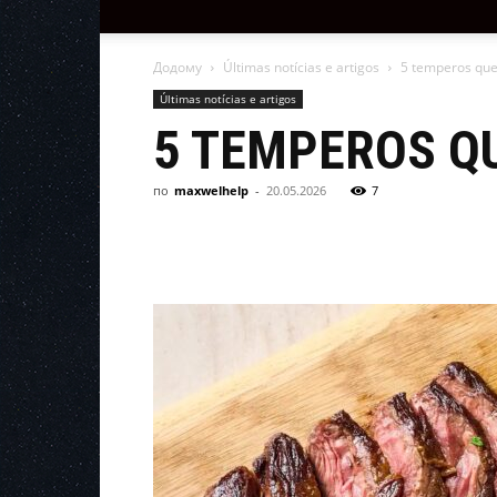
Додому
Últimas notícias e artigos
5 temperos qu
Últimas notícias e artigos
5 TEMPEROS Q
по
maxwelhelp
-
20.05.2026
7