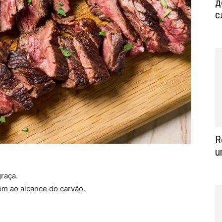
д
с
R
u
raça.
m ao alcance do carvão.