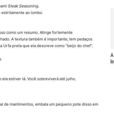
ami Steak Seasoning
.
estritamente ao lombo.
 isso como um resumo. Atinge fortemente
elhado. A textura também é importante; tem pedaços
a Urfa preta que ela descreve como “beijo do chef”.
A
.
l
la estiver lá. Você sobreviverá até julho.
ical de mantimentos, embala um pequeno pote disso em