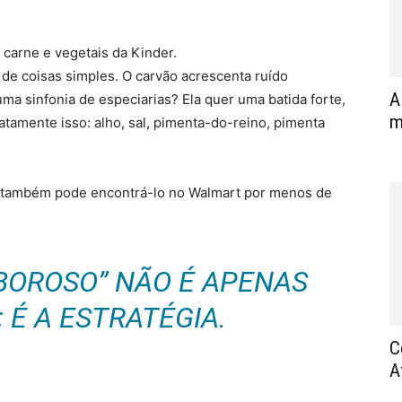
 carne e vegetais da Kinder.
 de coisas simples. O carvão acrescenta ruído
A
 uma sinfonia de especiarias? Ela quer uma batida forte,
m
tamente isso: alho, sal, pimenta-do-reino, pimenta
ê também pode encontrá-lo no Walmart por menos de
BOROSO” NÃO É APENAS
 É A ESTRATÉGIA.
C
A