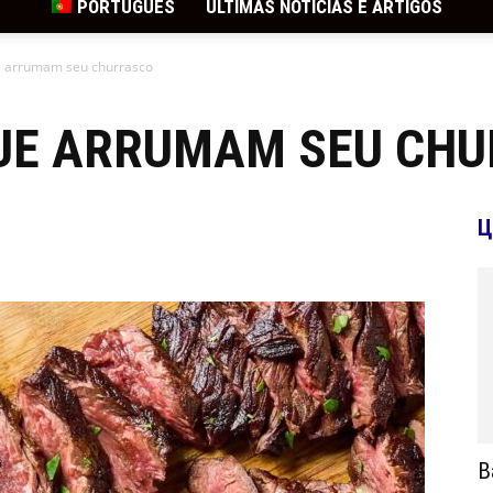
PORTUGUÊS
ÚLTIMAS NOTÍCIAS E ARTIGOS
e arrumam seu churrasco
UE ARRUMAM SEU CH
Ц
В