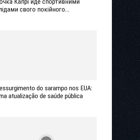
очка Капрі йде спортивними
лідами свого покійного...
essurgimento do sarampo nos EUA:
ma atualização de saúde pública