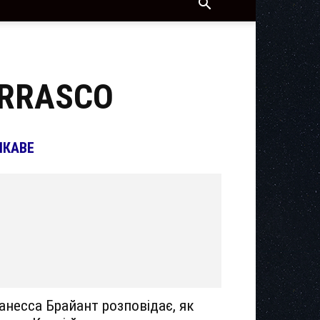
URRASCO
ІКАВЕ
анесса Брайант розповідає, як