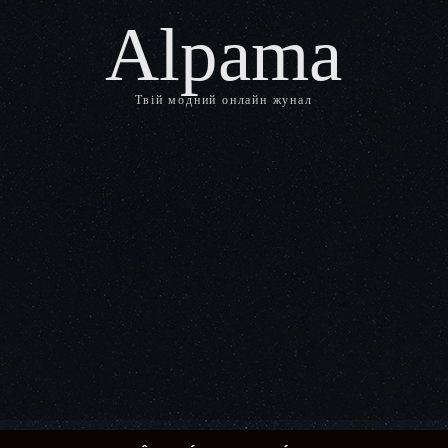
Alpama
Твій модний онлайн жунал