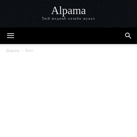
Alpama
Твій модний онлайн жунал
Додому
Блог