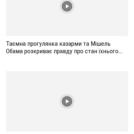
Таємна прогулянка казарми та Мішель
Обама розкриває правду про стан їхнього...