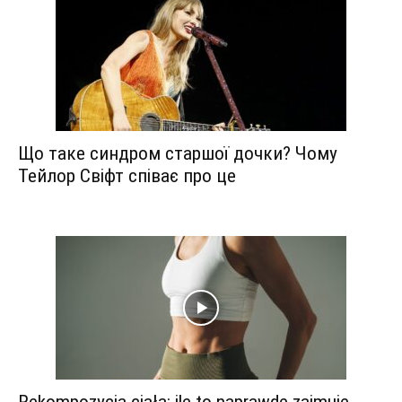
Що таке синдром старшої дочки? Чому
Тейлор Свіфт співає про це
Rekompozycja ciała: ile to naprawdę zajmuje,