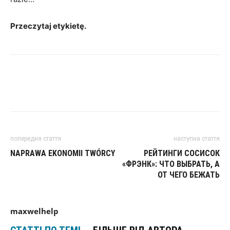
Przeczytaj etykietę.
попередня стаття
наступна стаття
NAPRAWA EKONOMII TWÓRCY
РЕЙТИНГИ СОСИСОК
«ФРЭНК»: ЧТО ВЫБРАТЬ, А
ОТ ЧЕГО БЕЖАТЬ
maxwelhelp