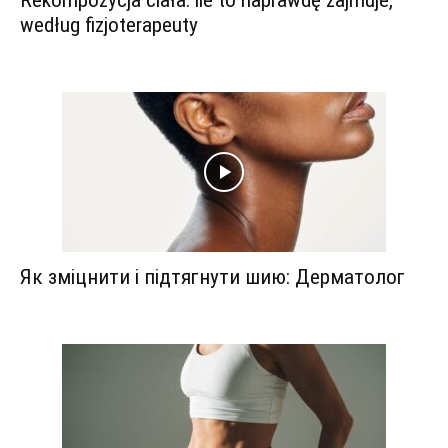
według fizjoterapeuty
Як зміцнити і підтягнути шию: Дерматолог