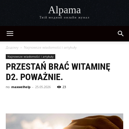
Alpama
Твій модний онлайн жунал
Додому
Najnowsze wiadomości i artykuły
Najnowsze wiadomości i artykuły
PRZESTAŃ BRAĆ WITAMINĘ
D2. POWAŻNIE.
по
maxwelhelp
-
25.05.2026
23