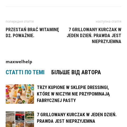
попередня стаття
наступна стаття
PRZESTAŃ BRAĆ WITAMINĘ
7 GRILLOWANY KURCZAK W
D2. POWAŻNIE.
JEDEN DZIEŃ. PRAWDA JEST
NIEPRZYJEMNA
maxwelhelp
СТАТТІ ПО ТЕМІ
БІЛЬШЕ ВІД АВТОРА
TRZY KUPIONE W SKLEPIE DRESSINGI,
KTÓRE W NICZYM NIE PRZYPOMINAJĄ
FABRYCZNEJ PASTY
7 GRILLOWANY KURCZAK W JEDEN DZIEŃ.
PRAWDA JEST NIEPRZYJEMNA