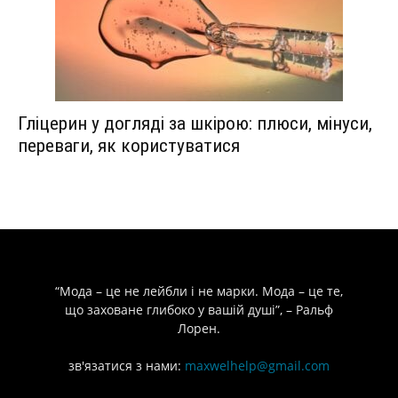
Гліцерин у догляді за шкірою: плюси, мінуси,
переваги, як користуватися
“Мода – це не лейбли і не марки. Мода – це те,
що заховане глибоко у вашій душі”, – Ральф
Лорен.
зв'язатися з нами:
maxwelhelp@gmail.com