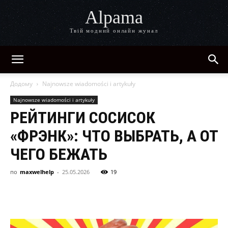
Alpama
Твій модний онлайн жунал
Додому
Najnowsze wiadomości i artykuły
Najnowsze wiadomości i artykuły
РЕЙТИНГИ СОСИСОК
«ФРЭНК»: ЧТО ВЫБРАТЬ, А ОТ
ЧЕГО БЕЖАТЬ
по
maxwelhelp
-
25.05.2026
19