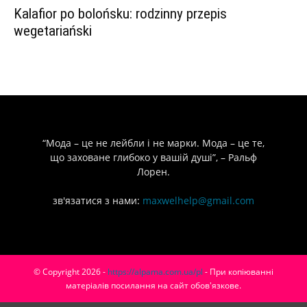
Kalafior po bolońsku: rodzinny przepis
wegetariański
“Мода – це не лейбли і не марки. Мода – це те,
що заховане глибоко у вашій душі”, – Ральф
Лорен.
зв'язатися з нами:
maxwelhelp@gmail.com
© Copyright 2026 -
https://alpama.com.ua/pl
- При копіюванні
матеріалів посилання на сайт обов'язкове.