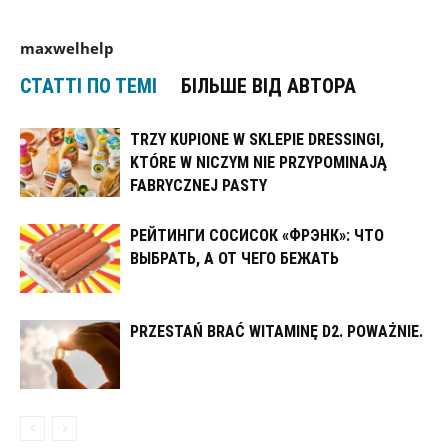
maxwelhelp
СТАТТІ ПО ТЕМІ
БІЛЬШЕ ВІД АВТОРА
TRZY KUPIONE W SKLEPIE DRESSINGI,
KTÓRE W NICZYM NIE PRZYPOMINAJĄ
FABRYCZNEJ PASTY
РЕЙТИНГИ СОСИСОК «ФРЭНК»: ЧТО
ВЫБРАТЬ, А ОТ ЧЕГО БЕЖАТЬ
PRZESTAŃ BRAĆ WITAMINĘ D2. POWAŻNIE.