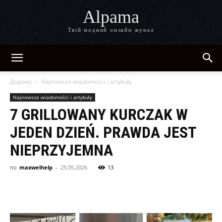
Alpama
Твій модний онлайн жунал
Додому
Najnowsze wiadomości i artykuły
Najnowsze wiadomości i artykuły
7 GRILLOWANY KURCZAK W
JEDEN DZIEŃ. PRAWDA JEST
NIEPRZYJEMNA
по
maxwelhelp
-
25.05.2026
13