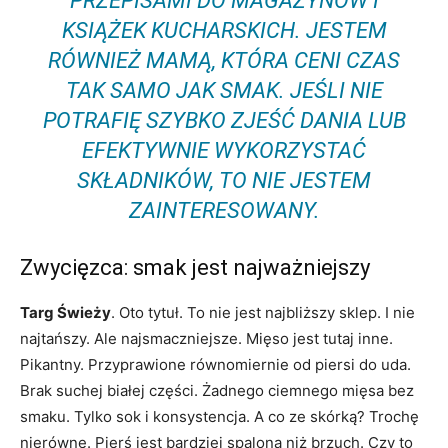
PRZEPISAMI DO MAGAZYNÓW I
KSIĄŻEK KUCHARSKICH. JESTEM
RÓWNIEŻ MAMĄ, KTÓRA CENI CZAS
TAK SAMO JAK SMAK. JEŚLI NIE
POTRAFIĘ SZYBKO ZJEŚĆ DANIA LUB
EFEKTYWNIE WYKORZYSTAĆ
SKŁADNIKÓW, TO NIE JESTEM
ZAINTERESOWANY.
Zwycięzca: smak jest najważniejszy
Targ Świeży
. Oto tytuł. To nie jest najbliższy sklep. I nie
najtańszy. Ale najsmaczniejsze. Mięso jest tutaj inne.
Pikantny. Przyprawione równomiernie od piersi do uda.
Brak suchej białej części. Żadnego ciemnego mięsa bez
smaku. Tylko sok i konsystencja. A co ze skórką? Trochę
nierówne. Pierś jest bardziej spalona niż brzuch. Czy to