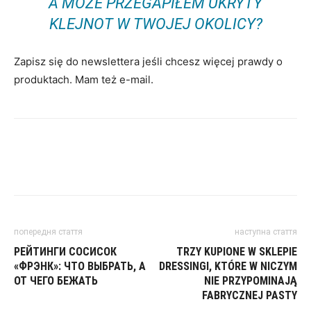
A MOŻE PRZEGAPIŁEM UKRYTY
KLEJNOT W TWOJEJ OKOLICY?
Zapisz się do newslettera jeśli chcesz więcej prawdy o
produktach. Mam też e-mail.
попередня стаття
наступна стаття
РЕЙТИНГИ СОСИСОК
TRZY KUPIONE W SKLEPIE
«ФРЭНК»: ЧТО ВЫБРАТЬ, А
DRESSINGI, KTÓRE W NICZYM
ОТ ЧЕГО БЕЖАТЬ
NIE PRZYPOMINAJĄ
FABRYCZNEJ PASTY