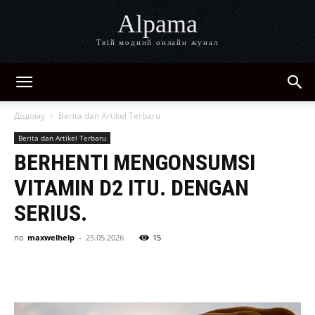
Alpama
Твій модний онлайн жунал
Додому
Berita dan Artikel Terbaru
Berita dan Artikel Terbaru
BERHENTI MENGONSUMSI
VITAMIN D2 ITU. DENGAN
SERIUS.
по
maxwelhelp
-
25.05.2026
15