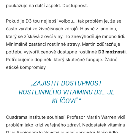
poukazuje na další aspekt. Dostupnost.
Pokud je D3 tou nejlepší volbou… tak problém je, že se
často vyrábí ze živočišných zdrojů. Hlavně z lanolinu,
který se získává z ovčí vlny. To znevýhodňuje mnoho lidí.
Minimálně zastánci rostlinné stravy. Martin zdůrazňuje
potřebu vytvořit cenově dostupné rostlinné
D3 možnosti
.
Potřebujeme doplněk, který skutečně funguje. Žádné
etické kompromisy.
„ZAJISTIT DOSTUPNOST
ROSTLINNÉHO VITAMINU D3… JE
KLÍČOVÉ.“
Cuadrama Institute souhlasí. Profesor Martin Warren vidí
problém jako krizi veřejného zdraví. Nedostatek vitaminu
D ve Spojeném království je nyní obrovský. Naše jídlo