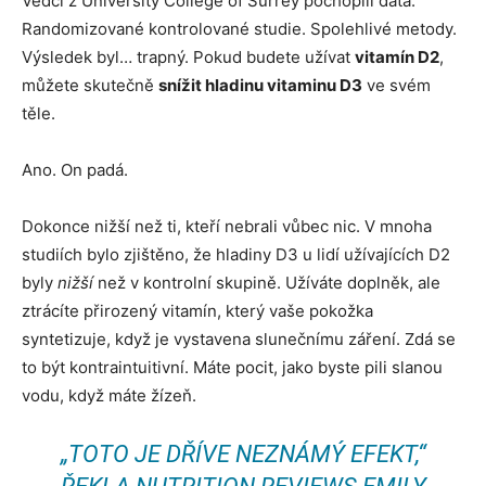
Vědci z University College of Surrey pochopili data.
Randomizované kontrolované studie. Spolehlivé metody.
Výsledek byl… trapný. Pokud budete užívat
vitamín D2
,
můžete skutečně
snížit hladinu vitaminu D3
ve svém
těle.
Ano. On padá.
Dokonce nižší než ti, kteří nebrali vůbec nic. V mnoha
studiích bylo zjištěno, že hladiny D3 u lidí užívajících D2
byly
nižší
než v kontrolní skupině. Užíváte doplněk, ale
ztrácíte přirozený vitamín, který vaše pokožka
syntetizuje, když je vystavena slunečnímu záření. Zdá se
to být kontraintuitivní. Máte pocit, jako byste pili slanou
vodu, když máte žízeň.
„TOTO JE DŘÍVE NEZNÁMÝ EFEKT,“