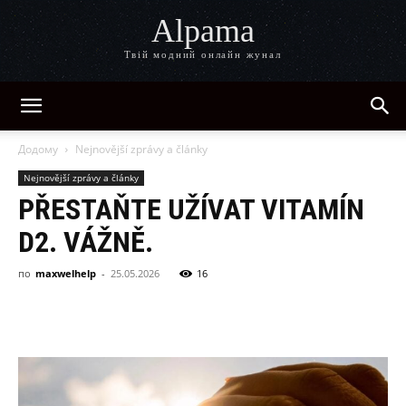
Alpama
Твій модний онлайн жунал
Додому
Nejnovější zprávy a články
Nejnovější zprávy a články
PŘESTAŇTE UŽÍVAT VITAMÍN
D2. VÁŽNĚ.
по
maxwelhelp
-
25.05.2026
16