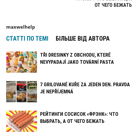
ОТ ЧЕГО БЕЖАТЬ
maxwelhelp
СТАТТІ ПО ТЕМІ
БІЛЬШЕ ВІД АВТОРА
TŘI DRESINKY Z OBCHODU, KTERÉ
NEVYPADAJÍ JAKO TOVÁRNÍ PASTA
7 GRILOVANÉ KUŘE ZA JEDEN DEN. PRAVDA
JE NEPŘÍJEMNÁ
РЕЙТИНГИ СОСИСОК «ФРЭНК»: ЧТО
ВЫБРАТЬ, А ОТ ЧЕГО БЕЖАТЬ