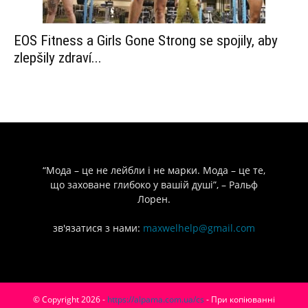
EOS Fitness a Girls Gone Strong se spojily, aby
zlepšily zdraví...
“Мода – це не лейбли і не марки. Мода – це те,
що заховане глибоко у вашій душі”, – Ральф
Лорен.
зв'язатися з нами:
maxwelhelp@gmail.com
© Copyright 2026 -
https://alpama.com.ua/cs
- При копіюванні