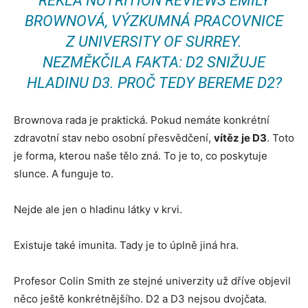
ŘEKLA
NUTRITION REVIEWS
EMILY
BROWNOVÁ, VÝZKUMNÁ PRACOVNICE
Z UNIVERSITY OF SURREY.
NEZMĚKČILA FAKTA: D2 SNIŽUJE
HLADINU D3. PROČ TEDY BEREME D2?
Brownova rada je praktická. Pokud nemáte konkrétní
zdravotní stav nebo osobní přesvědčení,
vítěz je D3
. Toto
je forma, kterou naše tělo zná. To je to, co poskytuje
slunce. A funguje to.
Nejde ale jen o hladinu látky v krvi.
Existuje také imunita. Tady je to úplně jiná hra.
Profesor Colin Smith ze stejné univerzity už dříve objevil
něco ještě konkrétnějšího. D2 a D3 nejsou dvojčata.