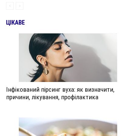
ЦІКАВЕ
Інфікований пірсинг вуха: як визначити,
причини, лікування, профілактика