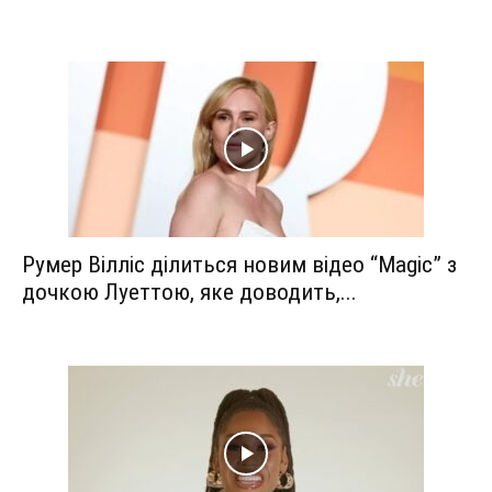
Румер Вілліс ділиться новим відео “Magic” з
дочкою Луеттою, яке доводить,...