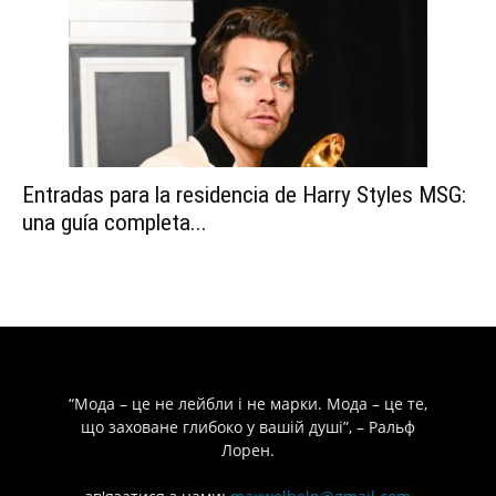
Entradas para la residencia de Harry Styles MSG:
una guía completa...
“Мода – це не лейбли і не марки. Мода – це те,
що заховане глибоко у вашій душі”, – Ральф
Лорен.