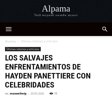
Alpama
Твій модний онлайн жунал
Додому
Últimas noticias y artículos
Últimas noticias y artículos
LOS SALVAJES
ENFRENTAMIENTOS DE
HAYDEN PANETTIERE CON
CELEBRIDADES
по
maxwelhelp
-
20.05.2026
11