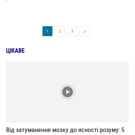
1
2
3
ЦІКАВЕ
Від затуманення мозку до ясності розуму: 5