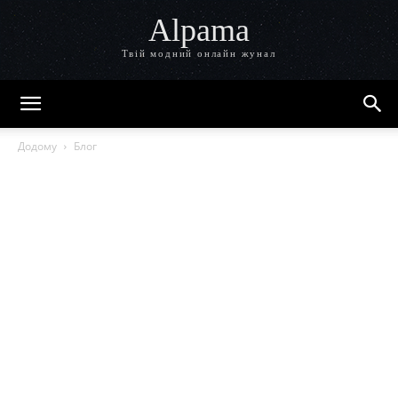
Alpama
Твій модний онлайн жунал
Додому
Блог