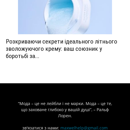
Розкриваючи секрети ідеального літнього
зволожуючого крему: ваш союзник у
боротьбі за...
“Мода – це не лейбли і не марки. Мода – це те,
що заховане глибоко у вашій душі”, – Ральф
Лорен.
зв'язатися з нами:
maxwelhelp@gmail.com