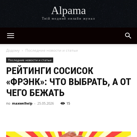
Alpama
Твій модний онлайн жунал
Додому
Последние новости и статьи
Последние новости и статьи
РЕЙТИНГИ СОСИСОК
«ФРЭНК»: ЧТО ВЫБРАТЬ, А ОТ
ЧЕГО БЕЖАТЬ
по
maxwelhelp
-
25.05.2026
15