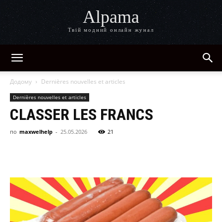
Alpama
Твій модний онлайн жунал
Додому
Dernières nouvelles et articles
Dernières nouvelles et articles
CLASSER LES FRANCS
по
maxwelhelp
-
25.05.2026
21