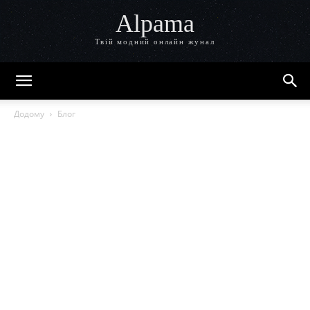
Alpama
Твій модний онлайн жунал
Додому
Блог