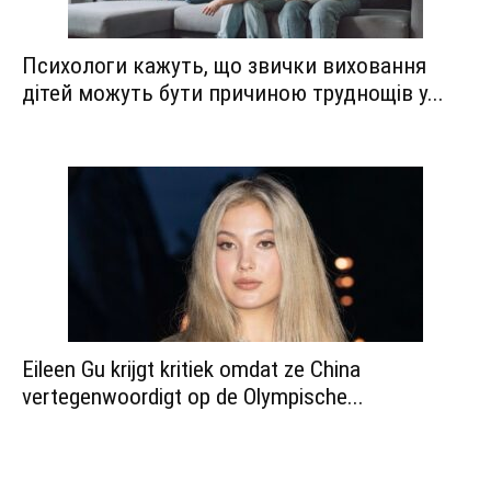
Психологи кажуть, що звички виховання
дітей можуть бути причиною труднощів у...
Eileen Gu krijgt kritiek omdat ze China
vertegenwoordigt op de Olympische...