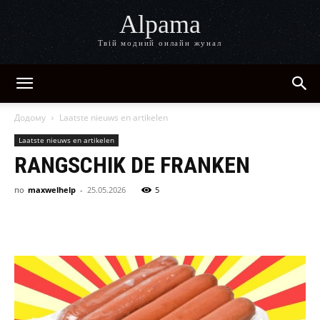
Alpama
Твій модний онлайн жунал
Додому
Laatste nieuws en artikelen
Laatste nieuws en artikelen
RANGSCHIK DE FRANKEN
по
maxwelhelp
-
25.05.2026
5