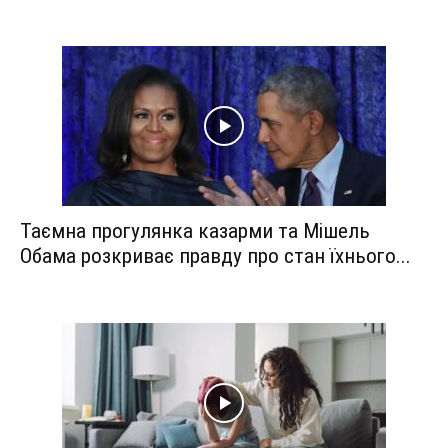
Таємна прогулянка казарми та Мішель
Обама розкриває правду про стан їхнього...