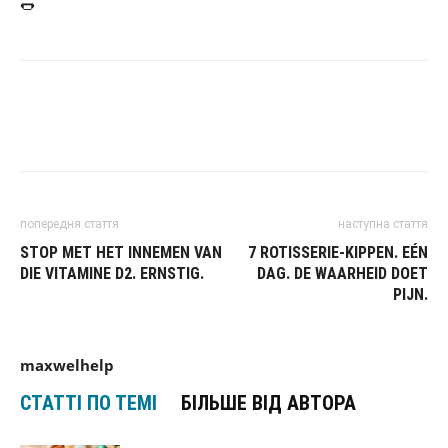
🌭
попередня стаття
наступна стаття
STOP MET HET INNEMEN VAN
7 ROTISSERIE-KIPPEN. EÉN
DIE VITAMINE D2. ERNSTIG.
DAG. DE WAARHEID DOET
PIJN.
maxwelhelp
СТАТТІ ПО ТЕМІ
БІЛЬШЕ ВІД АВТОРА