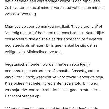
het algemeen een verstandiger keuze is dan rundvlees.
Ze bevatten meestal minder verzadigd vet en zien minder
zware verwerking.
Maar pas op voor de marketingvalkuil. ‘Niet-uitgehard’ of
‘volledig natuurlijk’ betekent niet onschadelijk. Natuurlijke
conserveermiddelen zoals selderiepoeder? Ze fungeren
nog steeds als nitraten. Er is geen enkel bewijs dat ze
veiliger zijn. Minimaliseer ze toch.
Vegetarische honden worden met een soortgelijk
onderzoek geconfronteerd. Samantha Cassetty, auteur
van
Sugar Shock
, waarschuwt voor zwaar verwerkte soja.
Kies opties met hele ingrediënten zoals tofu. Blijf weg
van soja-eiwitconcentraat. Het is niet goed bestudeerd.
Het roept vragen op.
“Af en toe een [vegetarische] hotdog [is] prima”, merkt