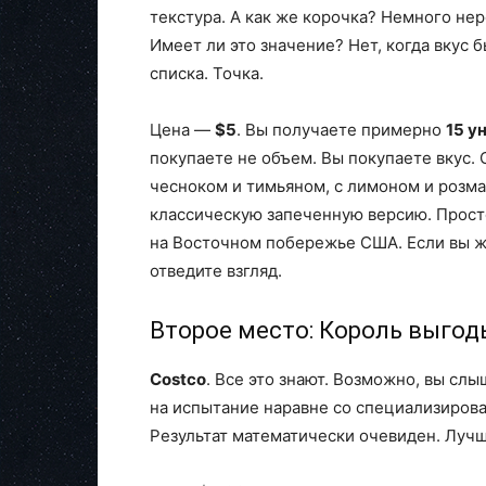
текстура. А как же корочка? Немного не
Имеет ли это значение? Нет, когда вкус б
списка. Точка.
Цена —
$5
. Вы получаете примерно
15 у
покупаете не объем. Вы покупаете вкус.
чесноком и тимьяном, с лимоном и розм
классическую запеченную версию. Прост
на Восточном побережье США. Если вы ж
отведите взгляд.
Второе место: Король выгод
Costco
. Все это знают. Возможно, вы слы
на испытание наравне со специализиров
Результат математически очевиден. Лучш