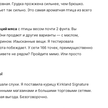
ровная. Грудка прожжена сильнее, чем брюшко.
ьет так сильно. Это самая ароматная птица из всего
нций мяса
с птицы весом почти 2 фунта. Вы
 Они продают и другие варианты — с маслом,
арином. Изысканные вещи. Я тестировала
ота побеждает. У сети 166 точек, преимущественно
ивете не рядом? Пройдите мимо. Или просто
ы
шали слухи. Я поставила курицу Kirkland Signature
анными магазинами и большими торговыми сетями.
ая выгода. Безоговорочно.