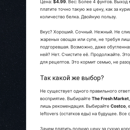
Цена:
$4.99
. Вес: Более 4 фунтов. Выход 
платите точно такую же цену, как за кури
количество белка. Двойную пользу.
Вкус? Хороший. Сочный. Нежный. Не сли
жареных овощах или супе, не требуя лишн
подгоревшая. Возможно, даже обугленная.
ней? Нет. Счистите её. Продолжайте. Это
для рецептов. Это кормит семью, не раз
Так какой же выбор?
Не существует одного правильного ответа
восприятие. Выбирайте
The Fresh Market
лишь рекомендация. Выбирайте
Costco
,
leftovers (остатков еды) на будущее. Все
Зачем платить полную цену за сухую кор