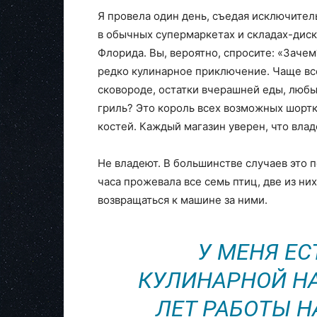
Я провела один день, съедая исключител
в обычных супермаркетах и складах-диск
Флорида. Вы, вероятно, спросите: «Заче
редко кулинарное приключение. Чаще все
сковороде, остатки вчерашней еды, люб
гриль? Это король всех возможных шортка
костей. Каждый магазин уверен, что вла
Не владеют. В большинстве случаев это п
часа прожевала все семь птиц, две из ни
возвращаться к машине за ними.
У МЕНЯ ЕС
КУЛИНАРНОЙ НА
ЛЕТ РАБОТЫ Н