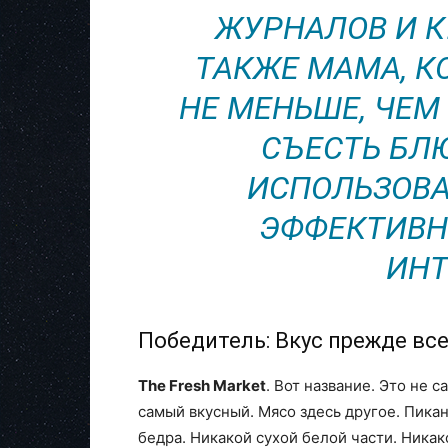
ЖУРНАЛОВ И К
ТАКЖЕ МАМА, К
НЕ МЕНЬШЕ, ЧЕМ 
СЪЕСТЬ БЛ
ИСПОЛЬЗОВА
ЭФФЕКТИВН
ИНТ
Победитель: Вкус прежде вс
The Fresh Market
. Вот название. Это не 
самый вкусный. Мясо здесь другое. Пика
бедра. Никакой сухой белой части. Никак