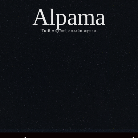
Alpama
Твій модний онлайн жунал