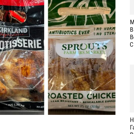
М
В
В
С
Н
Г