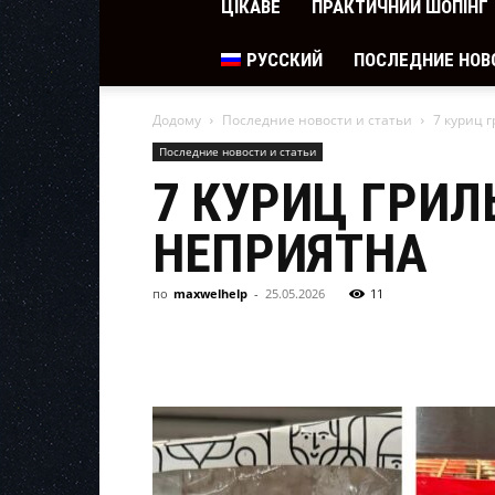
ЦІКАВЕ
ПРАКТИЧНИЙ ШОПІНГ
РУССКИЙ
ПОСЛЕДНИЕ НОВ
Додому
Последние новости и статьи
7 куриц 
Последние новости и статьи
7 КУРИЦ ГРИЛ
НЕПРИЯТНА
по
maxwelhelp
-
25.05.2026
11