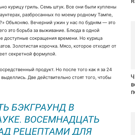
R
ьно курицу гриль. Семь штук. Все они были куплены
аунтерах, разбросанных по моему родному Тампе,
м?» Объясняю. Вечерний ужин у нас по будням — это
го это борьба за выживание. Блюда в одной
ые доступные сокращения времени. Но курица
тов. Золотистая корочка. Мясо, которое отходит от
деет секретной формулой.
осредственный продукт. Но после того как я за 24
Ч
х выделлись. Две действительно стоят того, чтобы
в
п
ТЬ БЭКГРАУНД В
УКЕ. ВОСЕМНАДЦАТЬ
АД РЕЦЕПТАМИ ДЛЯ