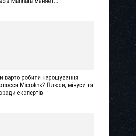
ao’s Marinara меняет...
и варто робити нарощування
олосся Microlink? Плюси, мінуси та
оради експертів