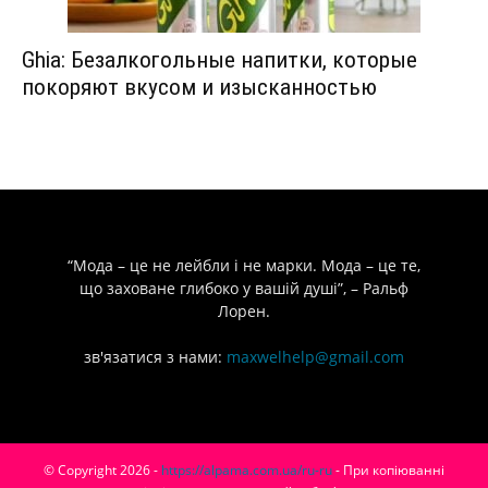
Ghia: Безалкогольные напитки, которые
покоряют вкусом и изысканностью
“Мода – це не лейбли і не марки. Мода – це те,
що заховане глибоко у вашій душі”, – Ральф
Лорен.
зв'язатися з нами:
maxwelhelp@gmail.com
© Copyright 2026 -
https://alpama.com.ua/ru-ru
- При копіюванні