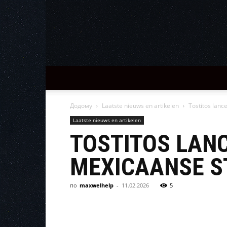
Додому
Laatste nieuws en artikelen
Tostitos lanc
Laatste nieuws en artikelen
TOSTITOS LAN
MEXICAANSE S
по
maxwelhelp
-
11.02.2026
5