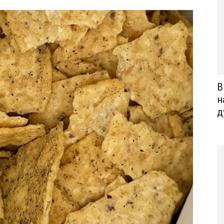
В
н
д