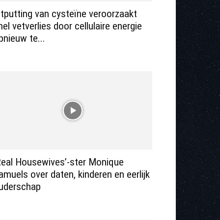
itputting van cysteïne veroorzaakt
nel vetverlies door cellulaire energie
pnieuw te...
Real Housewives’-ster Monique
amuels over daten, kinderen en eerlijk
uderschap