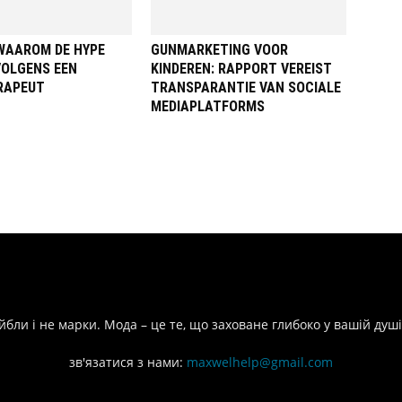
 WAAROM DE HYPE
GUNMARKETING VOOR
VOLGENS EEN
KINDEREN: RAPPORT VEREIST
RAPEUT
TRANSPARANTIE VAN SOCIALE
MEDIAPLATFORMS
йбли і не марки. Мода – це те, що заховане глибоко у вашій душі
зв'язатися з нами:
maxwelhelp@gmail.com