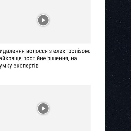
идалення волосся з електролізом:
айкраще постійне рішення, на
умку експертів