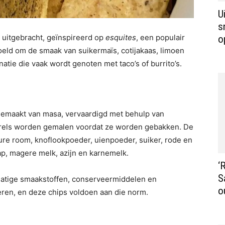
U
s
k uitgebracht, geïnspireerd op
esquites
, een populair
o
oeld om de smaak van suikermaïs, cotijakaas, limoen
atie die vaak wordt genoten met taco’s of burrito’s.
 gemaakt van masa, vervaardigd met behulp van
rrels worden gemalen voordat ze worden gebakken. De
zure room, knoflookpoeder, uienpoeder, suiker, rode en
ap, magere melk, azijn en karnemelk.
‘
S
matige smaakstoffen, conserveermiddelen en
o
deren, en deze chips voldoen aan die norm.