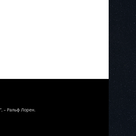
”, – Ральф Лорен.