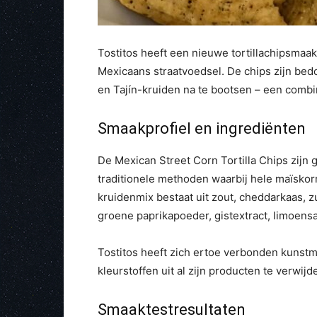
Tostitos heeft een nieuwe tortillachipsmaa
Mexicaans straatvoedsel. De chips zijn bed
en Tajín-kruiden na te bootsen – een combin
Smaakprofiel en ingrediënten
De Mexican Street Corn Tortilla Chips zijn
traditionele methoden waarbij hele maïsko
kruidenmix bestaat uit zout, cheddarkaas, 
groene paprikapoeder, gistextract, limoens
Tostitos heeft zich ertoe verbonden kunst
kleurstoffen uit al zijn producten te verwij
Smaaktestresultaten