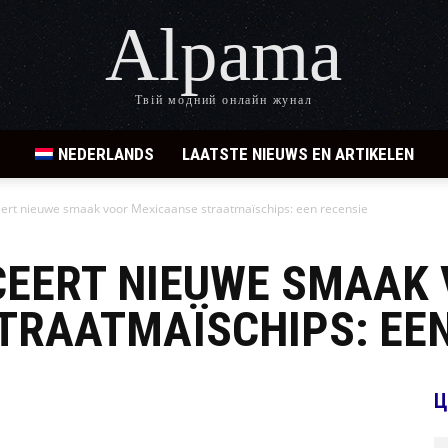
Alpama
Твій модний онлайн жунал
NEDERLANDS
LAATSTE NIEUWS EN ARTIKELEN
eert nieuwe smaak voor Mexicaanse straatmaïschips: een recensie
CEERT NIEUWE SMAAK
TRAATMAÏSCHIPS: EEN
Ц