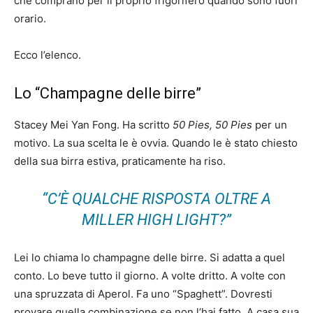
che comprano per il proprio frigorifero quando sono fuori
orario.
Ecco l’elenco.
Lo “Champagne delle birre”
Stacey Mei Yan Fong. Ha scritto
50 Pies, 50 Pies
per un
motivo. La sua scelta le è ovvia. Quando le è stato chiesto
della sua birra estiva, praticamente ha riso.
“C’È QUALCHE RISPOSTA OLTRE A
MILLER HIGH LIGHT?”
Lei lo chiama lo champagne delle birre. Si adatta a quel
conto. Lo beve tutto il giorno. A volte dritto. A volte con
una spruzzata di Aperol. Fa uno “Spaghett”. Dovresti
provare quella combinazione se non l’hai fatto. A casa sua