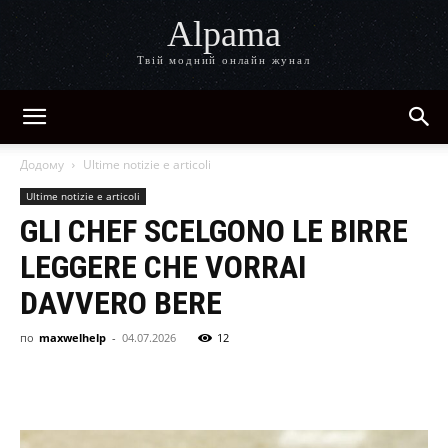
Alpama
Твій модний онлайн жунал
Додому
Ultime notizie e articoli
Ultime notizie e articoli
GLI CHEF SCELGONO LE BIRRE
LEGGERE CHE VORRAI
DAVVERO BERE
по
maxwelhelp
-
04.07.2026
12