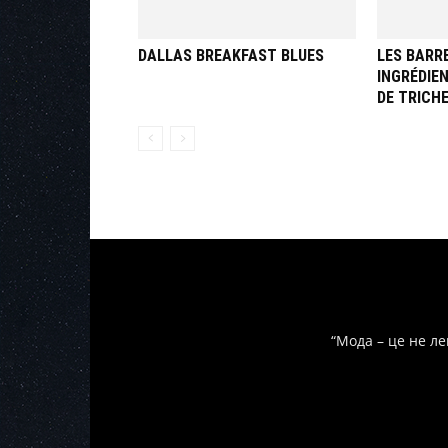
DALLAS BREAKFAST BLUES
LES BARR
INGRÉDIE
DE TRICH
“Мода – це не ле