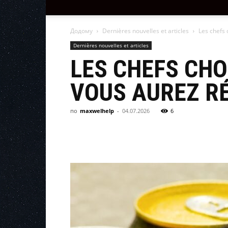
Додому
Dernières nouvelles et articles
Les chefs 
Dernières nouvelles et articles
LES CHEFS CHO
VOUS AUREZ RÉ
по
maxwelhelp
-
04.07.2026
6