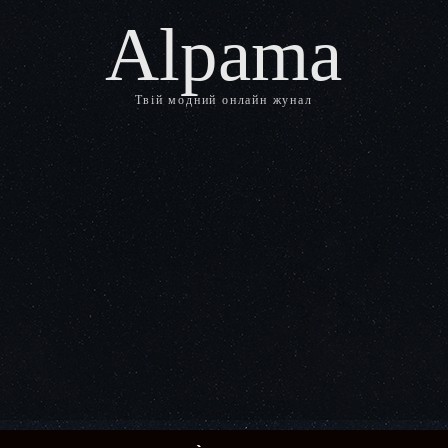
Alpama
Твій модний онлайн жунал