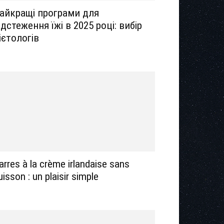
айкращі програми для
ідстеження їжі в 2025 році: вибір
ієтологів
arres à la crème irlandaise sans
uisson : un plaisir simple