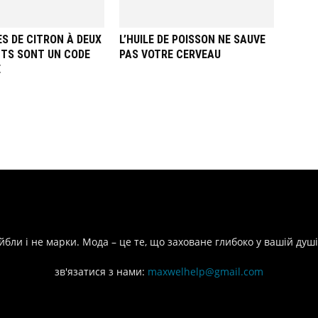
ES DE CITRON À DEUX
L’HUILE DE POISSON NE SAUVE
NTS SONT UN CODE
PAS VOTRE CERVEAU
E
йбли і не марки. Мода – це те, що заховане глибоко у вашій душі
зв'язатися з нами:
maxwelhelp@gmail.com