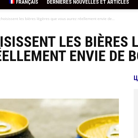
FRANÇAIS
DERNIÈRES NOUVELLES ET ARTICLES
choisissent les bières légères que vous aurez réellement envie de...
ISISSENT LES BIÈRES 
ELLEMENT ENVIE DE B
Ц