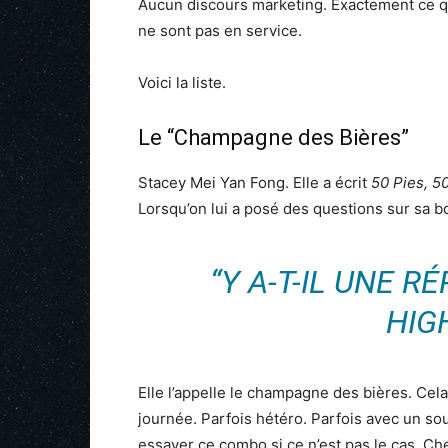
Aucun discours marketing. Exactement ce qu’
ne sont pas en service.
Voici la liste.
Le “Champagne des Bières”
Stacey Mei Yan Fong. Elle a écrit
50 Pies, 5
Lorsqu’on lui a posé des questions sur sa bo
“Y A-T-IL UNE R
HIGH
Elle l’appelle le champagne des bières. Cela 
journée. Parfois hétéro. Parfois avec un sou
essayer ce combo si ce n’est pas le cas. Che