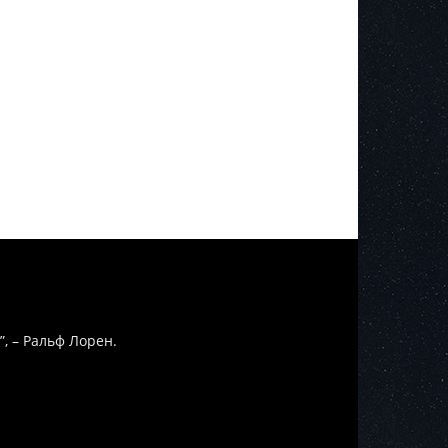
”, – Ральф Лорен.