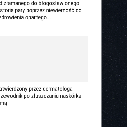
d złamanego do błogosławionego:
istoria pary poprzez niewierność do
zdrowienia opartego...
atwierdzony przez dermatologa
rzewodnik po złuszczaniu naskórka
imą