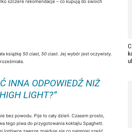
lko szczere rekomendacje – co kupują do swoich
C
k
ała książkę
50 ciast, 50 ciast
. Jej wybór jest oczywisty.
u
 roześmiała.
EĆ INNA ODPOWIEDŹ NIŻ
HIGH LIGHT?”
e bez powodu. Pije to cały dzień. Czasem prosto,
a tego piwa do przygotowania koktajlu Spaghett.
ej lodówce zawsze znajduje się co najmniej sześć