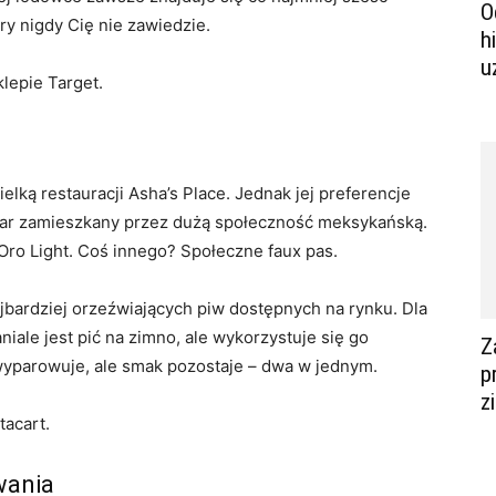
O
ry nigdy Cię nie zawiedzie.
h
u
lepie Target.
elką restauracji Asha’s Place. Jednak jej preferencje
ar zamieszkany przez dużą społeczność meksykańską.
Oro Light. Coś innego? Społeczne faux pas.
najbardziej orzeźwiających piw dostępnych na rynku. Dla
iale jest pić na zimno, ale wykorzystuje się go
Z
wyparowuje, ale smak pozostaje – dwa w jednym.
p
z
tacart.
wania