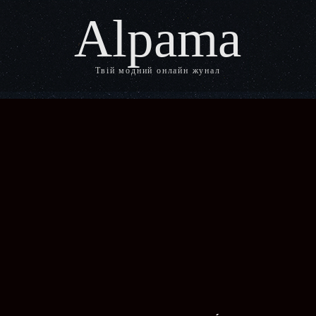
Alpama
Твій модний онлайн жунал