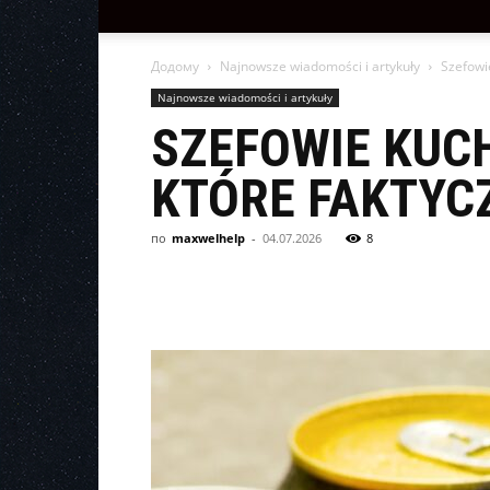
Додому
Najnowsze wiadomości i artykuły
Szefowie
Najnowsze wiadomości i artykuły
SZEFOWIE KUCH
KTÓRE FAKTYCZ
по
maxwelhelp
-
04.07.2026
8