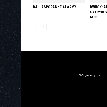
DALLASPORANNE ALARMY
DWUSKŁAD
CYTRYNOW
KOD
“Мода – це не ле