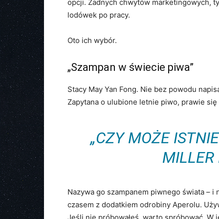
opcji. Żadnych chwytów marketingowych, ty
lodówek po pracy.
Oto ich wybór.
„Szampan w świecie piwa”
Stacy May Yan Fong. Nie bez powodu napis
Zapytana o ulubione letnie piwo, prawie się
„CZY MOŻE ISTNI
MILLER 
Nazywa go szampanem piwnego świata – i ni
czasem z dodatkiem odrobiny Aperolu. Używ
Jeśli nie próbowałeś, warto spróbować. W j