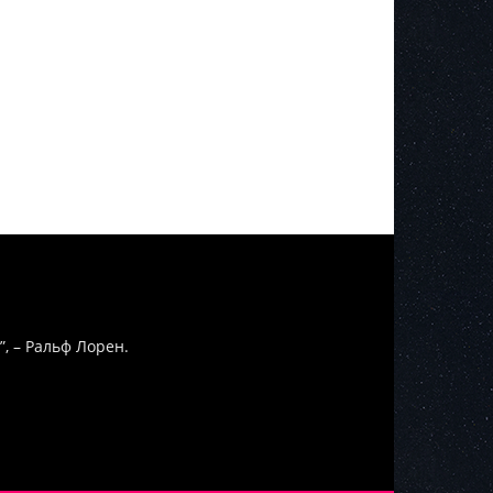
”, – Ральф Лорен.