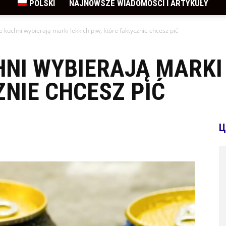
POLSKI
NAJNOWSZE WIADOMOŚCI I ARTYKUŁY
 kuchni wybierają marki lekkich piw, które faktycznie chcesz pić
NI WYBIERAJĄ MARKI 
NIE CHCESZ PIĆ
Ц