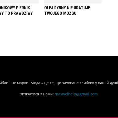
NIKOWY PIERNIK
OLEJ RYBNY NIE URATUJE
Y TO PRAWDZIWY
TWOJEGO MÓZGU
йбли і не марки. Мода – це те, що заховане глибоко у вашій душі
зв'язатися з нами:
maxwelhelp@gmail.com