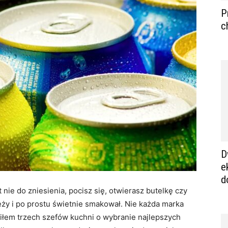
P
c
D
e
d
nie do zniesienia, pocisz się, otwierasz butelkę czy
ieży i po prostu świetnie smakował. Nie każda marka
siłem trzech szefów kuchni o wybranie najlepszych