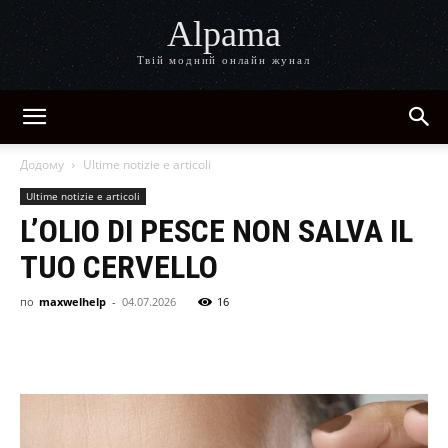
Alpama
Твій модний онлайн жунал
Додому
Ultime notizie e articoli
Ultime notizie e articoli
L’OLIO DI PESCE NON SALVA IL
TUO CERVELLO
по
maxwelhelp
-
04.07.2026
16