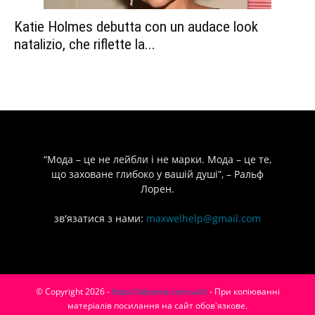
Katie Holmes debutta con un audace look
natalizio, che riflette la...
“Мода – це не лейбли і не марки. Мода – це те,
що заховане глибоко у вашій душі”, – Ральф
Лорен.
зв'язатися з нами:
maxwelhelp@gmail.com
© Copyright 2026 -
https://alpama.com.ua/it
- При копіюванні
матеріалів посилання на сайт обов'язкове.