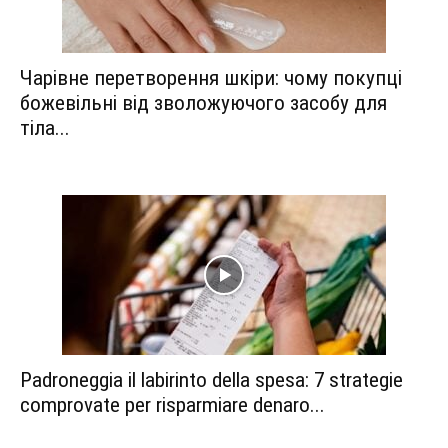
Чарівне перетворення шкіри: чому покупці
божевільні від зволожуючого засобу для
тіла...
Padroneggia il labirinto della spesa: 7 strategie
comprovate per risparmiare denaro...