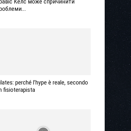
равіс Келс може спричинити
роблеми...
ilates: perché l’hype è reale, secondo
n fisioterapista