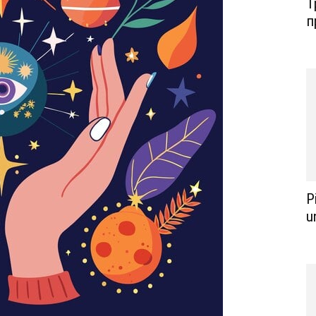
Т
п
P
u