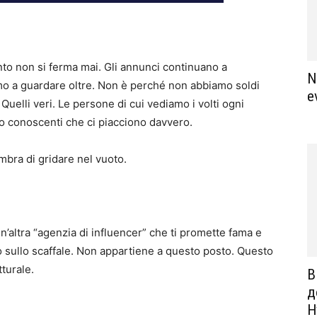
nto non si ferma mai. Gli annunci continuano a
N
o a guardare oltre. Non è perché non abbiamo soldi
e
Quelli veri. Le persone di cui vediamo i volti ogni
no conoscenti che ci piacciono davvero.
mbra di gridare nel vuoto.
’altra “agenzia di influencer” che ti promette fama e
o sullo scaffale. Non appartiene a questo posto. Questo
tturale.
В
д
Ну