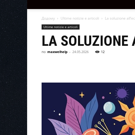
Додому
Ultime notizie e articoli
La soluzione all’e
Ultime notizie e articoli
LA SOLUZIONE 
по
maxwelhelp
-
24.05.2026
12