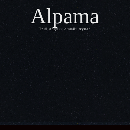
Alpama
Твій модний онлайн жунал