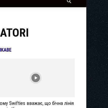
EATORI
ІКАВЕ
ому Swifties вважає, що бічна лінія