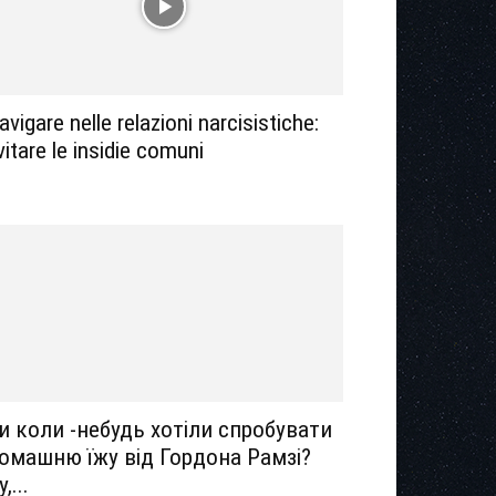
avigare nelle relazioni narcisistiche:
vitare le insidie ​​comuni
и коли -небудь хотіли спробувати
омашню їжу від Гордона Рамзі?
,...