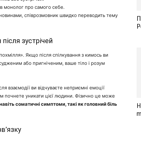
в монолог про самого себе.
и новинами, співрозмовник швидко переводить тему
П
Р
 після зустрічей
похмілля». Якщо після спілкування з кимось ви
судженим або пригніченим, ваше тіло і розум
ля взаємодії ви відчуваєте неприємні емоції
м почнете уникати цієї людини. Фізично це може
навіть соматичні симптоми, такі як головний біль
Н
m
зв’язку