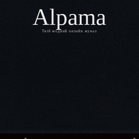
Alpama
Твій модний онлайн жунал