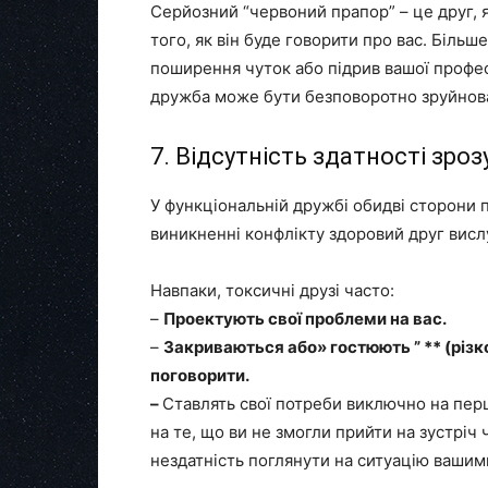
Серйозний “червоний прапор” – це друг, я
того, як він буде говорити про вас. Більш
поширення чуток або підрив вашої професі
дружба може бути безповоротно зруйнов
7. Відсутність здатності зроз
У функціональній дружбі обидві сторони 
виникненні конфлікту здоровий друг вислух
Навпаки, токсичні друзі часто:
–
Проектують свої проблеми на вас.
–
Закриваються або» гостюють ” ** (різк
поговорити.
–
Ставлять свої потреби виключно на пер
на те, що ви не змогли прийти на зустрі
нездатність поглянути на ситуацію вашим