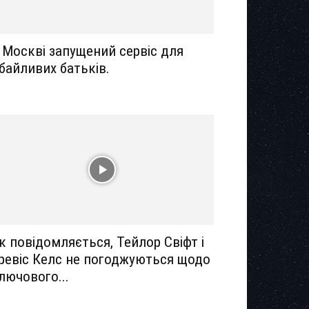
 Москві запущений сервіс для
байливих батьків.
к повідомляється, Тейлор Свіфт і
ревіс Келс не погоджуються щодо
лючового...