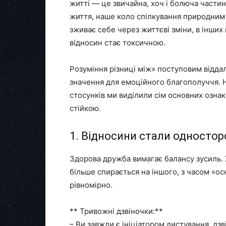
житті — це звичайна, хоч і болюча частин
життя, наше коло спілкування природним
зживає себе через життєві зміни, в інших
відносин стає токсичною.
Розуміння різниці між» поступовим відда
значення для емоційного благополуччя. На
стосунків ми виділили сім основних озна
стійкою.
1. Відносини стали односто
Здорова дружба вимагає балансу зусиль. 
більше спирається на іншого, з часом «о
рівномірно.
** Тривожні дзвіночки:**
– Ви завжди є ініціатором листування, дзві