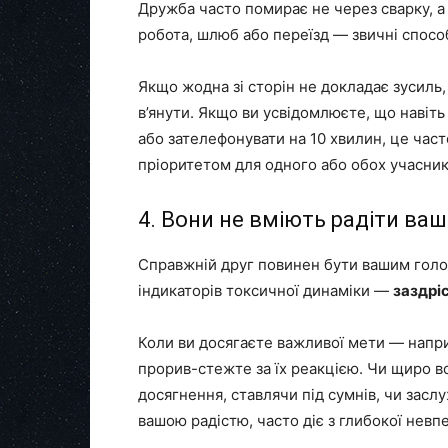
Дружба часто помирає не через сварку, а
робота, шлюб або переїзд — звичні спосо
Якщо жодна зі сторін не докладає зусиль,
в’янути. Якщо ви усвідомлюєте, що наві
або зателефонувати на 10 хвилин, це част
пріоритетом для одного або обох учасник
4. Вони не вміють радіти ва
Справжній друг повинен бути вашим голо
індикаторів токсичної динаміки —
заздрі
Коли ви досягаєте важливої мети — напр
прорив-стежте за їх реакцією. Чи щиро в
досягнення, ставлячи під сумнів, чи засл
вашою радістю, часто діє з глибокої невпе