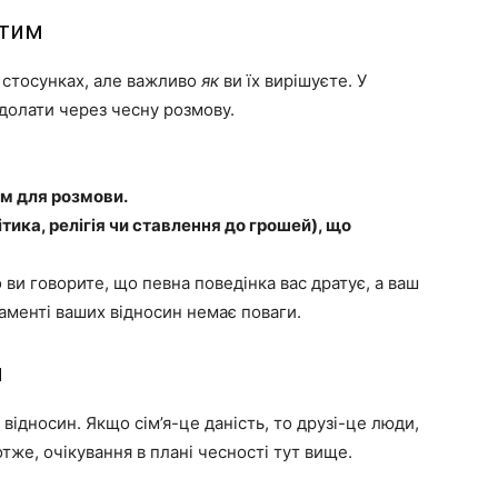
утим
 стосунках, але важливо
як
ви їх вирішуєте. У
долати через чесну розмову.
им для розмови.
тика, релігія чи ставлення до грошей), що
ви говорите, що певна поведінка вас дратує, а ваш
даменті ваших відносин немає поваги.
и
відносин. Якщо сім’я-це даність, то друзі-це люди,
тже, очікування в плані чесності тут вище.