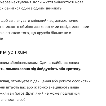
 через нехтування. Коли життя змінюється-нова
би бачитися один з одним зникають.
 щоб запланувати спільний час, зв’язок почне
ть не можете обмінятися короткими повідомленнями
о є ознакою того, що дружба більше не є
ів.
шим успіхам
вним вболівальником. Один з найбільш явних
сть, замаскована під байдужість або критику.
иклад, отримуєте підвищення або робите особистий
они вітають вас або ж тонко знецінюють ваше
ужили ви його? Друг, який не може поділитися
вненості в собі.