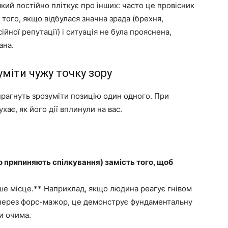
кий постійно пліткує про інших: часто це провісник
е того, якщо відбулася значна зрада (брехня,
йної репутації) і ситуація не була прояснена,
ана.
уміти чужу точку зору
прагнуть зрозуміти позицію один одного. При
ає, як його дії вплинули на вас.
о припиняють спілкування) замість того, щоб
ше місце.** Наприклад, якщо людина реагує гнівом
ч через форс-мажор, це демонструє фундаментальну
и очима.