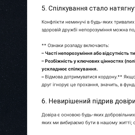
5. Спілкування стало натягн
Конфлікти неминучі в будь-яких тривалих
здоровій дружбі непорозуміння можна по
** Ознаки розладу включають:
– Часті непорозуміння або відсутність т
– Розбіжність у ключових цінностях (полі
ускладнює спілкування.
–
Відмова дотримуватися кордону.** Якщо 
друг ігнорує це прохання, значить, в фун
6. Невирішений підрив довір
Довіра є основою будь-яких добровільних 
яких ми
вибираємо
бути в нашому житті; о