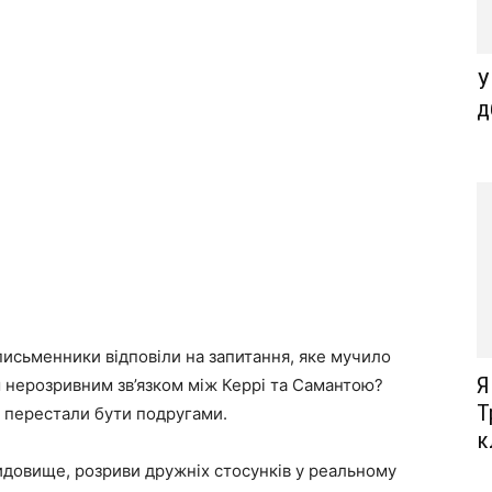
У
д
*письменники відповіли на запитання, яке мучило
Я
м нерозривним зв’язком між Керрі та Самантою?
Т
і перестали бути подругами.
к
идовище, розриви дружніх стосунків у реальному