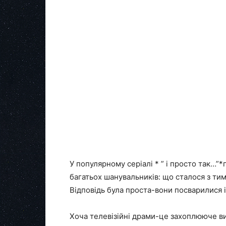
У популярному серіалі * ” і просто так…”
багатьох шанувальників: що сталося з ти
Відповідь була проста-вони посварилися 
Хоча телевізійні драми-це захоплююче в