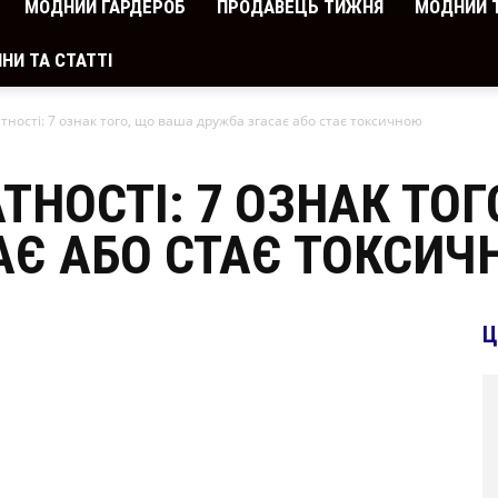
МОДНИЙ ГАРДЕРОБ
ПРОДАВЕЦЬ ТИЖНЯ
МОДНИЙ 
НИ ТА СТАТТІ
тності: 7 ознак того, що ваша дружба згасає або стає токсичною
ТНОСТІ: 7 ОЗНАК ТО
АЄ АБО СТАЄ ТОКСИЧ
Ц