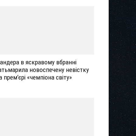
андера в яскравому вбранні
атьмарила новоспечену невістку
а прем’єрі «чемпіона світу»