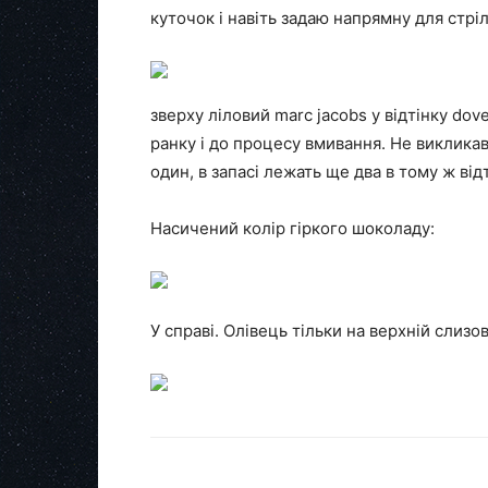
куточок і навіть задаю напрямну для стрі
зверху ліловий marc jacobs у відтінку dov
ранку і до процесу вмивання. Не викликав
один, в запасі лежать ще два в тому ж відт
Насичений колір гіркого шоколаду:
У справі. Олівець тільки на верхній слизов