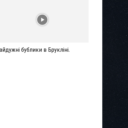
айдужні бублики в Брукліні.