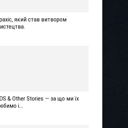
рахіс, який став витвором
истецтва.
OS & Other Stories — за що ми їх
юбимо і...