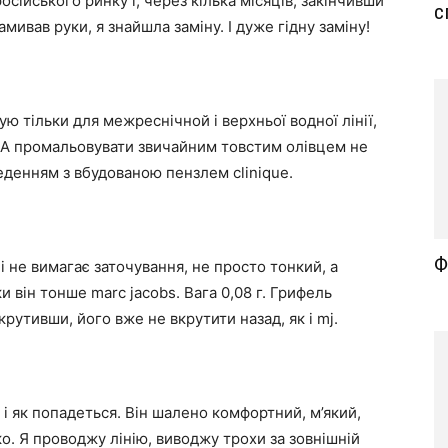
російського ринку і, через кілька місяців, закінчивши
с
мивав руки, я знайшла заміну. І дуже гідну заміну!
 тільки для межреснічной і верхньої водної лінії,
и. А промальовувати звичайним товстим олівцем не
денням з вбудованою пензлем clinique.
Ф
 і не вимагає заточування, не просто тонкий, а
и він тонше marc jacobs. Вага 0,08 г. Грифель
рутивши, його вже не вкрутити назад, як і mj.
 як попадеться. Він шалено комфортний, м’який,
о. Я проводжу лінію, виводжу трохи за зовнішній