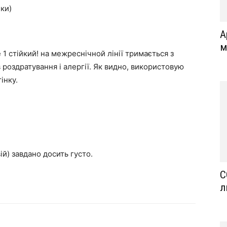
лки)
А
м
e 1 стійкий! на межреснічной лінії тримається з
 роздратування і алергії. Як видно, використовую
інку.
ій) завдано досить густо.
C
л