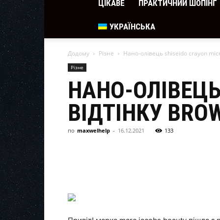
ЦІКАВЕ
ПРАКТИЧНИЙ ШОПІНГ
УКРАЇНСЬКА
Додому
Різне
Нано-олівець shiseido crayon micro
Різне
НАНО-ОЛІВЕЦЬ 
ВІДТІНКУ BRO
по
maxwelhelp
-
16.12.2021
133