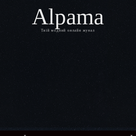
Alpama
Твій модний онлайн жунал