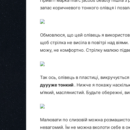
Привіт! марка marc jacobs beauty пішла з 
запас коричневого тонкого олівця і позала
Обмовлюся, що цей олівець я використовую
щоб стрілка не висіла в повітрі над віям
можу, не комфортно. Стрілку малюю підве
Так ось, олівець в пластиці, викручується
дуууже тонкий
. Нижче я покажу наскільк
м’який, маслянистий. Будьте обережні, вик
Малювати по слизовій можна розмашисто і
невагомий. Їм не можна вколоти себе в ок