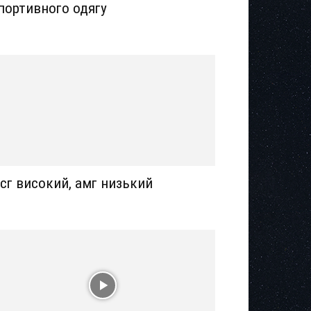
портивного одягу
сг високий, амг низький