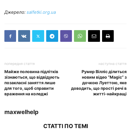
Джерело:
salfetki.org.ua
попередня стаття
наступна стаття
Майже половина підлітків
Румер Вілліс ділиться
зізнаються, що відвідують
новим відео “Magic” з
позакласні заняття лише
дочкою Луеттою, яке
для того, щоб справити
доводить, що прості речі в
враження на коледжі
житті-найкращі
maxwelhelp
СТАТТІ ПО ТЕМІ