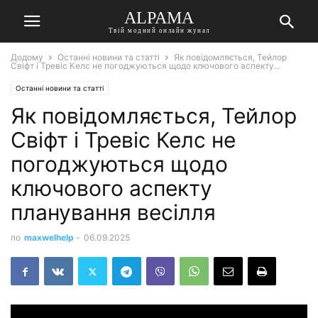
ALPAMA
Твій модний онлайн жунал
Додому
Останні новини та статті
Як повідомляється, Тейлор
Свіфт і Тревіс Келс не погоджуються щодо ключового аспекту...
Останні новини та статті
Як повідомляється, Тейлор
Свіфт і Тревіс Келс не
погоджуються щодо
ключового аспекту
планування весілля
по
maxwelhelp
-
06.09.2025