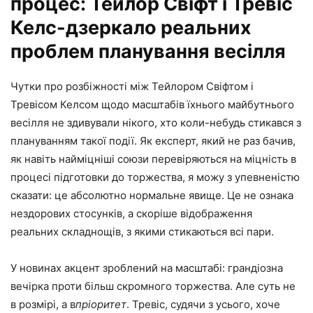
процес: Тейлор Свіфт і Тревіс
Келс-дзеркало реальних
проблем планування весілля
Чутки про розбіжності між Тейлором Свіфтом і
Тревісом Келсом щодо масштабів їхнього майбутнього
весілля не здивували нікого, хто коли-небудь стикався з
плануванням такої події. Як експерт, який не раз бачив,
як навіть найміцніші союзи перевіряються на міцність в
процесі підготовки до торжества, я можу з упевненістю
сказати: це абсолютно нормальне явище. Це не ознака
нездорових стосунків, а скоріше відображення
реальних складнощів, з якими стикаються всі пари.
У новинах акцент зроблений на масштабі: грандіозна
вечірка проти більш скромного торжества. Але суть не
в розмірі, а в
пріоритет
. Тревіс, судячи з усього, хоче