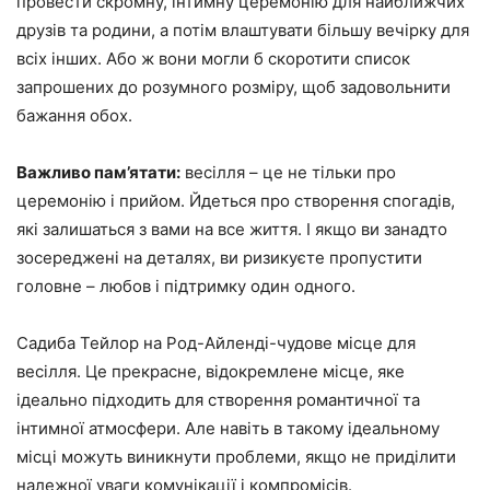
провести скромну, інтимну церемонію для найближчих
друзів та родини, а потім влаштувати більшу вечірку для
всіх інших. Або ж вони могли б скоротити список
запрошених до розумного розміру, щоб задовольнити
бажання обох.
Важливо пам’ятати:
весілля – це не тільки про
церемонію і прийом. Йдеться про створення спогадів,
які залишаться з вами на все життя. І якщо ви занадто
зосереджені на деталях, ви ризикуєте пропустити
головне – любов і підтримку один одного.
Садиба Тейлор на Род-Айленді-чудове місце для
весілля. Це прекрасне, відокремлене місце, яке
ідеально підходить для створення романтичної та
інтимної атмосфери. Але навіть в такому ідеальному
місці можуть виникнути проблеми, якщо не приділити
належної уваги комунікації і компромісів.