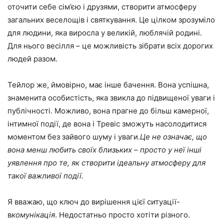
оточити себе сім’єю і друзями, створити атмосферу
загальних веселощів і святкування. Це цілком зрозуміло
для людини, яка виросла у великій, люблячій родині.
Для нього весілля – це можливість зібрати всіх дорогих
людей разом.
Тейлор же, ймовірно, має інше бачення. Вона успішна,
знаменита особистість, яка звикла до підвищеної уваги і
публічності. Можливо, вона прагне до більш камерної,
інтимної події, де вона і Тревіс зможуть насолодитися
моментом без зайвого шуму і уваги.
Це не означає, що
вона менш любить своїх близьких – просто у неї інші
уявлення про те, як створити ідеальну атмосферу для
такої важливої події.
Я вважаю, що ключ до вирішення цієї ситуації-
в
комунікація
. Недостатньо просто хотіти різного.