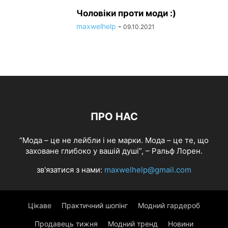
Чоловіки проти моди :)
maxwelhelp
-
09.10.2021
ПРО НАС
“Мода – це не лейбли і не марки. Мода – це те, що
заховане глибоко у вашій душі”, – Ральф Лорен.
зв'язатися з нами:
maxwelhelp@gmail.com
Цікаве
Практичний шопінг
Модний гардероб
Продавець тижня
Модний тренд
Новини