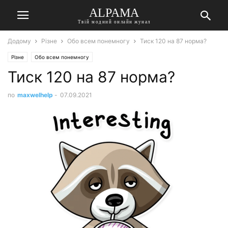
ALPAMA
Твій модний онлайн жунал
Додому
Різне
Обо всем понемногу
Тиск 120 на 87 норма?
Різне
Обо всем понемногу
Тиск 120 на 87 норма?
по
maxwelhelp
-
07.09.2021