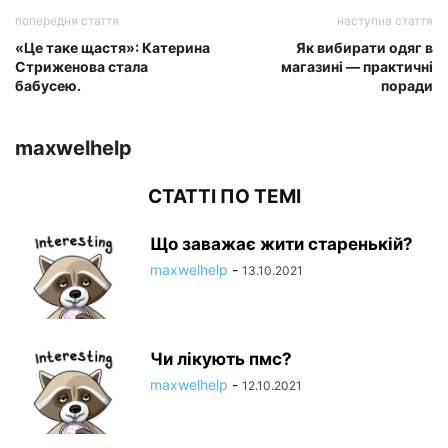
попередня стаття
наступна стаття
«Це таке щастя»: Катерина
Як вибирати одяг в
Стриженова стала
магазині — практичні
бабусею.
поради
maxwelhelp
СТАТТІ ПО ТЕМІ
Що заважає жити старенькій?
maxwelhelp
-
13.10.2021
Чи лікують пмс?
maxwelhelp
-
12.10.2021