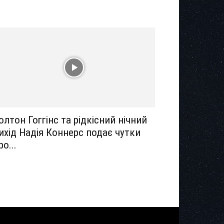
олтон Гоггінс та рідкісний нічний
ихід Надія Коннерс подає чутки
ро...