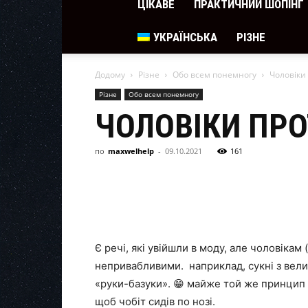
ЦІКАВЕ
ПРАКТИЧНИЙ ШОПІНГ
УКРАЇНСЬКА
РІЗНЕ
Додому
Різне
Обо всем понемногу
Чоловіки 
Різне
Обо всем понемногу
ЧОЛОВІКИ ПРО
по
maxwelhelp
-
09.10.2021
161
Є речі, які увійшли в моду, але чоловікам
непривабливими. наприклад, сукні з вели
«руки-базуки». 😁 майже той же принцип 
щоб чобіт сидів по нозі.