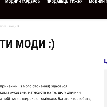
МОДНИЙ ГАРДЕРОБ
ПРОДАВЕЦЬ ТИЖНЯ
МОДНИЙ 
проти моди :)
ТИ МОДИ :)
Ц
 (принаймні, з мого оточення) здаються
кими рукавами, натякають на те, що у дівчини
з чобітьми з широкою гомілкою. Багато хто любить,