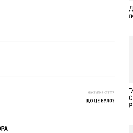
Д
)
п
“
наступна стаття
С
ЩО ЦЕ БУЛО?
Р
ОРА