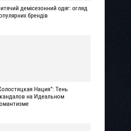
итячий демісезонний одяг: огляд
опулярних брендів
Холостяцкая Нация”: Тень
кандалов на Идеальном
омантизме