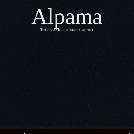
Alpama
Твій модний онлайн жунал