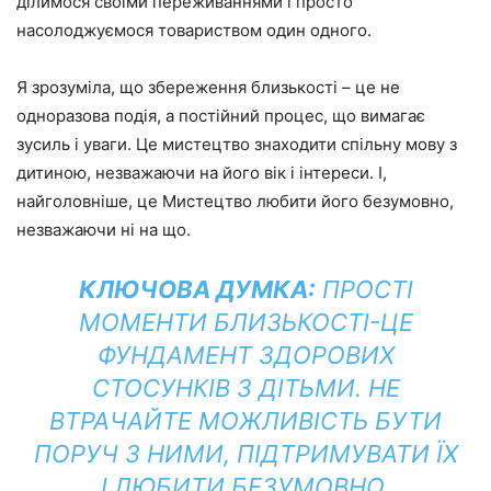
ділимося своїми переживаннями і просто
насолоджуємося товариством один одного.
Я зрозуміла, що збереження близькості – це не
одноразова подія, а постійний процес, що вимагає
зусиль і уваги. Це мистецтво знаходити спільну мову з
дитиною, незважаючи на його вік і інтереси. І,
найголовніше, це Мистецтво любити його безумовно,
незважаючи ні на що.
КЛЮЧОВА ДУМКА:
ПРОСТІ
МОМЕНТИ БЛИЗЬКОСТІ-ЦЕ
ФУНДАМЕНТ ЗДОРОВИХ
СТОСУНКІВ З ДІТЬМИ. НЕ
ВТРАЧАЙТЕ МОЖЛИВІСТЬ БУТИ
ПОРУЧ З НИМИ, ПІДТРИМУВАТИ ЇХ
І ЛЮБИТИ БЕЗУМОВНО.