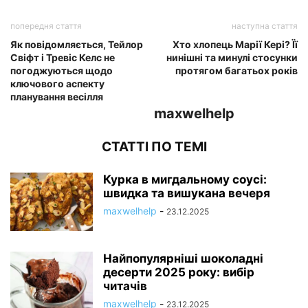
попередня стаття
наступна стаття
Як повідомляється, Тейлор
Хто хлопець Марії Кері? Її
Свіфт і Тревіс Келс не
нинішні та минулі стосунки
погоджуються щодо
протягом багатьох років
ключового аспекту
планування весілля
maxwelhelp
СТАТТІ ПО ТЕМІ
Курка в мигдальному соусі:
швидка та вишукана вечеря
maxwelhelp
-
23.12.2025
Найпопулярніші шоколадні
десерти 2025 року: вибір
читачів
maxwelhelp
-
23.12.2025