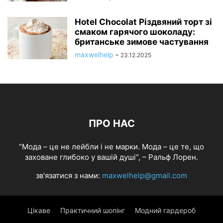
Hotel Chocolat Різдвяний торт зі
смаком гарячого шоколаду:
британське зимове частування
maxwelhelp
-
23.12.2025
ПРО НАС
“Мода – це не лейбли і не марки. Мода – це те, що
заховане глибоко у вашій душі”, – Ральф Лорен.
зв'язатися з нами:
maxwelhelp@gmail.com
Цікаве
Практичний шопінг
Модний гардероб