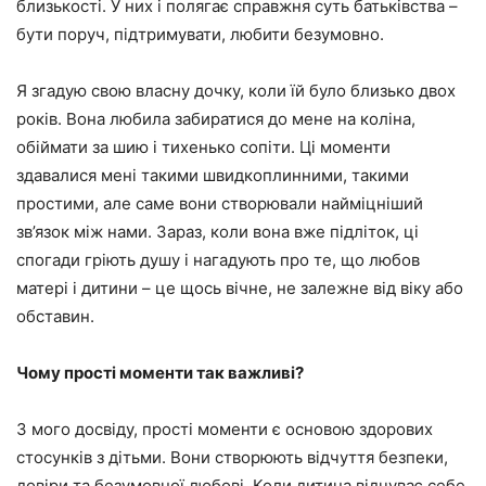
близькості. У них і полягає справжня суть батьківства –
бути поруч, підтримувати, любити безумовно.
Я згадую свою власну дочку, коли їй було близько двох
років. Вона любила забиратися до мене на коліна,
обіймати за шию і тихенько сопіти. Ці моменти
здавалися мені такими швидкоплинними, такими
простими, але саме вони створювали найміцніший
зв’язок між нами. Зараз, коли вона вже підліток, ці
спогади гріють душу і нагадують про те, що любов
матері і дитини – це щось вічне, не залежне від віку або
обставин.
Чому прості моменти так важливі?
З мого досвіду, прості моменти є основою здорових
стосунків з дітьми. Вони створюють відчуття безпеки,
довіри та безумовної любові. Коли дитина відчуває себе