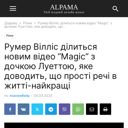
ALPAMA
Твій модний онлайн жунал
Додому
Різне
Румер Вілліс ділиться новим відео “Magic” з
дочкою Луеттою, яке доводить, що...
Різне
Румер Вілліс ділиться
новим відео “Magic” з
дочкою Луеттою, яке
доводить, що прості речі в
житті-найкращі
по
maxwelhelp
-
06.09.2025