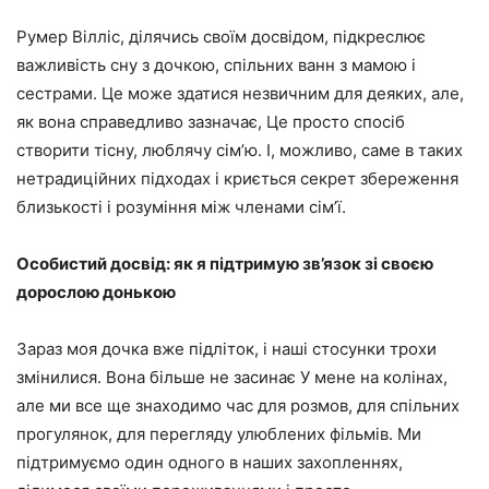
Румер Вілліс, ділячись своїм досвідом, підкреслює
важливість сну з дочкою, спільних ванн з мамою і
сестрами. Це може здатися незвичним для деяких, але,
як вона справедливо зазначає, Це просто спосіб
створити тісну, люблячу сім’ю. І, можливо, саме в таких
нетрадиційних підходах і криється секрет збереження
близькості і розуміння між членами сім’ї.
Особистий досвід: як я підтримую зв’язок зі своєю
дорослою донькою
Зараз моя дочка вже підліток, і наші стосунки трохи
змінилися. Вона більше не засинає У мене на колінах,
але ми все ще знаходимо час для розмов, для спільних
прогулянок, для перегляду улюблених фільмів. Ми
підтримуємо один одного в наших захопленнях,