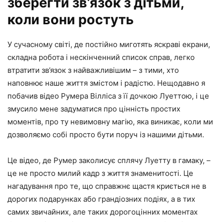
зберегти зв’язок з дітьми,
коли вони ростуть
У сучасному світі, де постійно миготять яскраві екрани,
складна робота і нескінченний список справ, легко
втратити зв’язок з найважливішим – з тими, хто
наповнює наше життя змістом і радістю. Нещодавно я
побачив відео Румера Вілліса з її дочкою Луеттою, і це
змусило мене задуматися про цінність простих
моментів, про ту невимовну магію, яка виникає, коли ми
дозволяємо собі просто бути поруч із нашими дітьми.
Це відео, де Румер заколисує сплячу Луетту в гамаку, –
це не просто милий кадр з життя знаменитості. Це
нагадування про те, що справжнє щастя криється не в
дорогих подарунках або грандіозних подіях, а в тих
самих звичайних, але таких дорогоцінних моментах