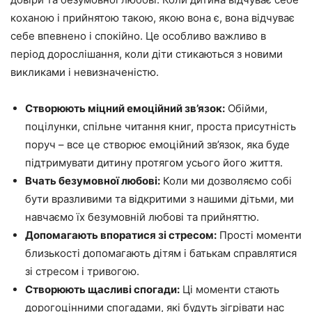
коханою і прийнятою такою, якою вона є, вона відчуває
себе впевнено і спокійно. Це особливо важливо в
період дорослішання, коли діти стикаються з новими
викликами і невизначеністю.
Створюють міцний емоційний зв’язок:
Обійми,
поцілунки, спільне читання книг, проста присутність
поруч – все це створює емоційний зв’язок, яка буде
підтримувати дитину протягом усього його життя.
Вчать безумовної любові:
Коли ми дозволяємо собі
бути вразливими та відкритими з нашими дітьми, ми
навчаємо їх безумовній любові та прийняттю.
Допомагають впоратися зі стресом:
Прості моменти
близькості допомагають дітям і батькам справлятися
зі стресом і тривогою.
Створюють щасливі спогади:
Ці моменти стають
дорогоцінними спогадами, які будуть зігрівати нас