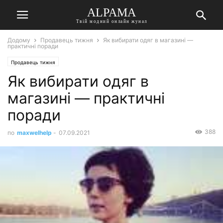
ALPAMA
Твій модний онлайн жунал
Додому
Продавець тижня
Як вибирати одяг в магазині —
практичні поради
Продавець тижня
Як вибирати одяг в
магазині — практичні
поради
388
по
maxwelhelp
-
07.09.2021