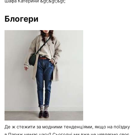
Шафа Катерини &gt;&gt;&gt;
Блогери
Де ж стежити за модними тенденціями, якщо на поїздку
в Париж немає часу? Сьогодні ми вже не уявляємо своє