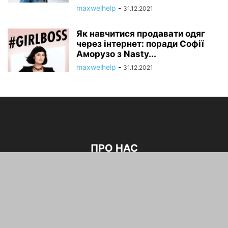
maxwelhelp
-
31.12.2021
Як навчитися продавати одяг
через інтернет: поради Софії
Аморузо з Nasty...
maxwelhelp
-
31.12.2021
ПРО НАС
“Мода – це не лейбли і не марки. Мода – це те, що
заховане глибоко у вашій душі”, – Ральф Лорен.
зв'язатися з нами:
maxwelhelp@gmail.com