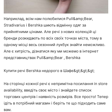
Наприклад, всім нам полюбилися Pull&amp;Bear,
Stradivarius і Bershka шиють відмінну одяг за
прийнятними цінами. Але речі з нових колекцій ці
бренди розкидають по всіх своїх точках міста, тому в
одному місці весь сезонний лукбук знайти неможливо.
Але є хитрість, дізнатися яку ми можемо в інтернет
представництвах Pull&amp;Bear , Bershka
Купити речі Bershka недорого в Шафе&gt;&gt;&gt;
На сторінці кожної речі є непримітна посилання in store
availability, введіть своє місто і знайдете список
торгових центрів і наявність розмірів. Все просто! Тепер
ідіть в потрібний магазин і беріть те що підходить саме
вам.