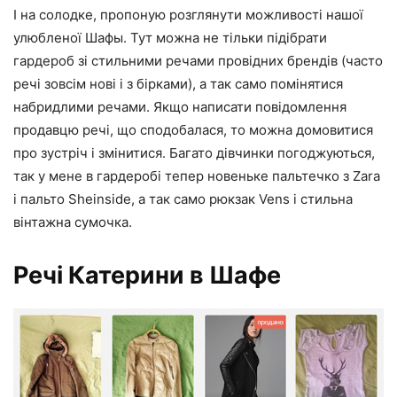
І на солодке, пропоную розглянути можливості нашої
улюбленої Шафы. Тут можна не тільки підібрати
гардероб зі стильними речами провідних брендів (часто
речі зовсім нові і з бірками), а так само помінятися
набридлими речами. Якщо написати повідомлення
продавцю речі, що сподобалася, то можна домовитися
про зустріч і змінитися. Багато дівчинки погоджуються,
так у мене в гардеробі тепер новеньке пальтечко з Zara
і пальто Sheinside, а так само рюкзак Vens і стильна
вінтажна сумочка.
Речі Катерини в Шафе