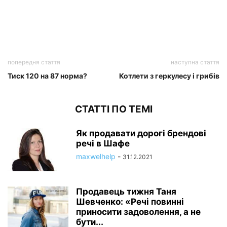
попередня стаття
наступна стаття
Тиск 120 на 87 норма?
Котлети з геркулесу і грибів
СТАТТІ ПО ТЕМІ
Як продавати дорогі брендові
речі в Шафе
maxwelhelp
-
31.12.2021
Продавець тижня Таня
Шевченко: «Речі повинні
приносити задоволення, а не
бути...