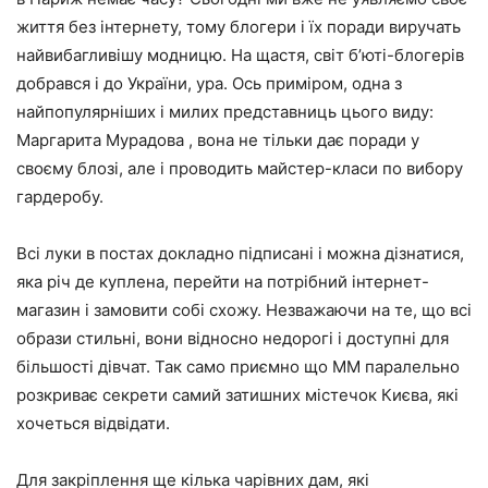
життя без інтернету, тому блогери і їх поради виручать
найвибагливішу модницю. На щастя, світ б’юті-блогерів
добрався і до України, ура. Ось приміром, одна з
найпопулярніших і милих представниць цього виду:
Маргарита Мурадова , вона не тільки дає поради у
своєму блозі, але і проводить майстер-класи по вибору
гардеробу.
Всі луки в постах докладно підписані і можна дізнатися,
яка річ де куплена, перейти на потрібний інтернет-
магазин і замовити собі схожу. Незважаючи на те, що всі
образи стильні, вони відносно недорогі і доступні для
більшості дівчат. Так само приємно що ММ паралельно
розкриває секрети самий затишних містечок Києва, які
хочеться відвідати.
Для закріплення ще кілька чарівних дам, які