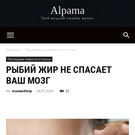
Alpama
Твій модний онлайн жунал
Додому
Последние новости и статьи
Последние новости и статьи
РЫБИЙ ЖИР НЕ СПАСАЕТ
ВАШ МОЗГ
по
maxwelhelp
-
04.07.2026
23