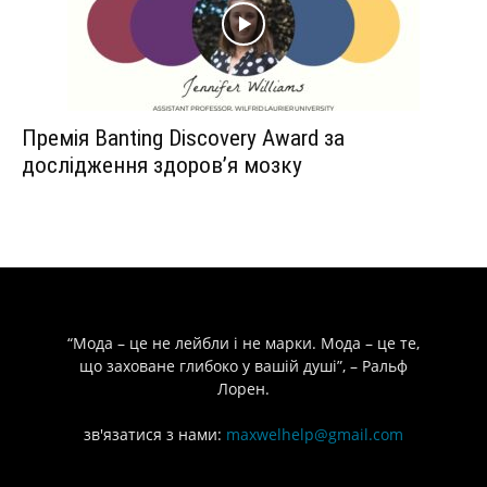
Премія Banting Discovery Award за
дослідження здоров’я мозку
“Мода – це не лейбли і не марки. Мода – це те,
що заховане глибоко у вашій душі”, – Ральф
Лорен.
зв'язатися з нами:
maxwelhelp@gmail.com