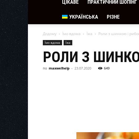
ЦІКАВЕ
ПРАКТИЧНИЙ ШОПІНГ
УКРАЇНСЬКА
РІЗНЕ
Додому
Їмо вдома
Їжа
Роли з шинкою і рибо
Їмо вдома
Їжа
РОЛИ З ШИНКО
по
maxwelhelp
-
23.07.2020
649