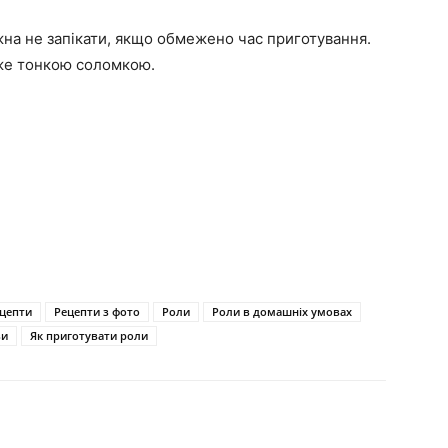
на не запікати, якщо обмежено час приготування.
же тонкою соломкою.
цепти
Рецепти з фото
Роли
Роли в домашніх умовах
ви
Як приготувати роли