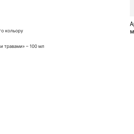
А
го кольору
м
и травами» – 100 мл