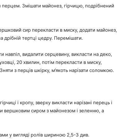
м перцем. Змішати майонез, гірчицю, подрібнений
Вершковий сир перекласти в миску, додати майонез,
на дрібній тертці цедру. Перемішати.
ти навпіл, видалити серцевину, викласти на деко,
ховці, 20 хвилин, потім перекласти в миску,
Зняти з перців шкірку, м’якоть нарізати соломкою.
рчиці і кропу, зверху викласти нарізані перець і
и вершковим сиром з майонезом і зеленню, а
ами у вигляді ролів шириною 2,5-3 див.