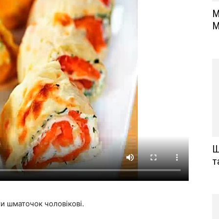
М
M
Щ
т
ти шматочок чоловікові.