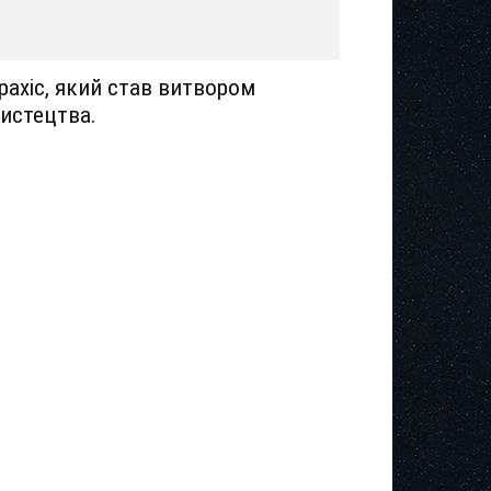
рахіс, який став витвором
истецтва.