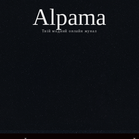
Alpama
Твій модний онлайн жунал