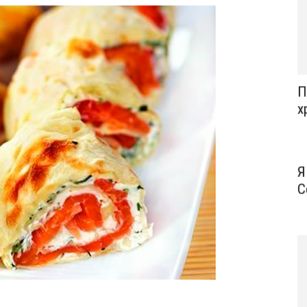
П
х
Я
С