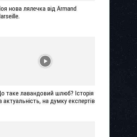
оя нова лялечка від Armand
arseille.
о таке лавандовий шлюб? Історія
а актуальність, на думку експертів