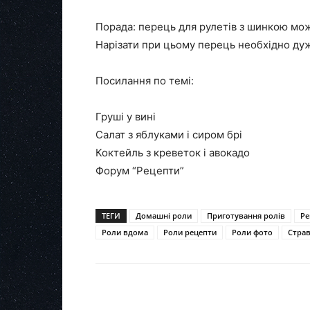
Порада:
перець для рулетів з шинкою мож
Нарізати при цьому перець необхідно ду
Посилання по темі:
Груші у вині
Салат з яблуками і сиром брі
Коктейль з креветок і авокадо
Форум “Рецепти”
ТЕГИ
Домашні роли
Приготування ролів
Ре
Роли вдома
Роли рецепти
Роли фото
Стра