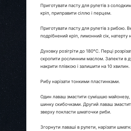
Приготувати пасту для рулетів з солодки
кріп, приправити сіллю і перцем.
Приготувати пасту для рулетів з рибою. 
подрібнений кріп, лимонний сік, натерту 
Духовку розігріти до 180°С. Перці розріза
скропити рослинним маслом. Запекти в ду
накрити плівкою і залишити на 10 хвилин. 
Рибу нарізати тонкими пластинками.
Один лаваш змастити сумішшю майонезу, гі
шинку скибочками. Другий лаваш змастит
зверху покласти шматочки риби.
Згорнути лаваші в рулети, нарізати шматк