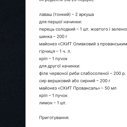
лаваш (тонкий) – 2 аркуша
для першої начинки:
перець солодкий – 1 шт. жовтого і зелено
шинка – 200 г
майонез «СКИТ Оливковий з прованським
гірчиця – 1 ч. л.
кріп – 1 пучок
для другої начинки:
філе червоної риби слабосоленої – 200 р.
сир вершковий або сирний – 200 г
майонез «СКИТ Провансаль» – 50 мл
кріп – 1 пучок
лимон – 1 шт.
Приготування: