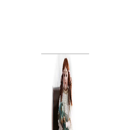
здоровя,
сімя
та
новини
знаменитостей