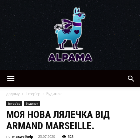
Alpama:
додому
Інтер'єр
Будинок
Інтер'єр
Будинок
МОЯ НОВА ЛЯЛЕЧКА ВІД
рецепти,
ARMAND MARSEILLE.
по
maxwelhelp
-
23.07.2020
323