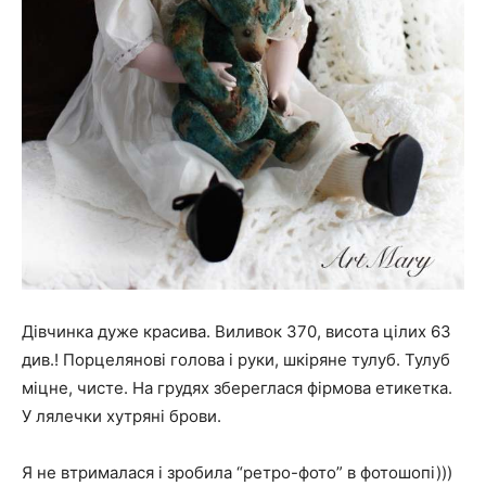
Дівчинка дуже красива. Виливок 370, висота цілих 63
див.! Порцелянові голова і руки, шкіряне тулуб. Тулуб
міцне, чисте. На грудях збереглася фірмова етикетка.
У лялечки хутряні брови.
Я не втрималася і зробила “ретро-фото” в фотошопі)))