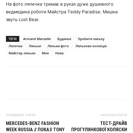
На фото лялечка тримає в руках дуже душевного
ведмедика роботи Майстра Тeddy Рaradise. Мишка
звуть Lost Bear.
ТЕГИ
Armand Marseille
Будинок
Зробити ляльку
Лялечка
Ляльки
Ляльки фото
Лялькова колекція
Майстер ляльки
Моя
Нова
попередня стаття
наступна стаття
MERCEDES-BENZ FASHION
ТЕСТ-ДРАЙВ
WEEK RUSSIA // ПОКАЗ TONY
ПРОГУЛЯНКОВОЇ КОЛЯСКИ