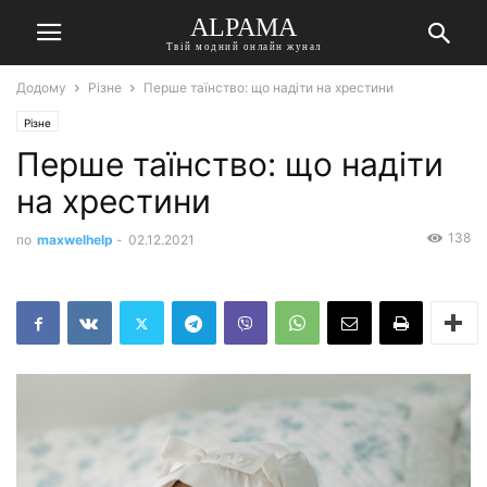
ALPAMA
Твій модний онлайн жунал
Додому
Різне
Перше таїнство: що надіти на хрестини
Різне
Перше таїнство: що надіти
на хрестини
138
по
maxwelhelp
-
02.12.2021