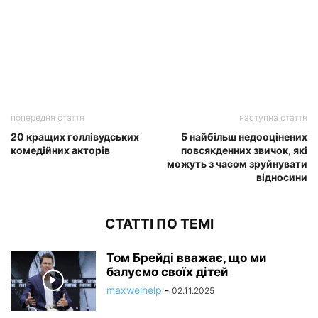
попередня стаття
наступна стаття
20 кращих голлівудських
5 найбільш недооцінених
комедійних акторів
повсякденних звичок, які
можуть з часом зруйнувати
відносини
СТАТТІ ПО ТЕМІ
Том Брейді вважає, що ми
балуємо своїх дітей
maxwelhelp
-
02.11.2025