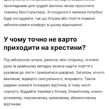
прокладками для грудей (молоко може просочити
тканину бюстгальтера). Зголоднілого малюка потрібно
буде погодувати, так що блузка або плаття повинні
забезпечувати комфорт в цьому відношенні.
У чому точно не варто
приходити на хрестини?
Під забороною штани, джинси, міні-спідниці, оголені
руки (в крайньому випадку можна надіти плаття з
рукавом до ліктя і прикритися шарфом). Загалом, нічого
викликає, відверто сексуального, яскравого. Також
радимо уникати похмурих відтінків, в тому числі
чорного. Віддайте перевагу білому, блакитному, ніжно-
рожевому, персиковому, кремовому, абрикосовому
відтінкам.