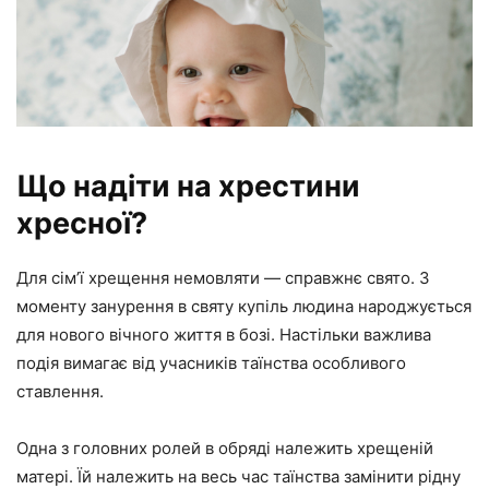
Що надіти на хрестини
хресної?
Для сім’ї хрещення немовляти — справжнє свято. З
моменту занурення в святу купіль людина народжується
для нового вічного життя в бозі. Настільки важлива
подія вимагає від учасників таїнства особливого
ставлення.
Одна з головних ролей в обряді належить хрещеній
матері. Їй належить на весь час таїнства замінити рідну